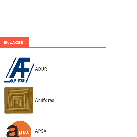
ENLACES
ADUR
Anáforas
APEX