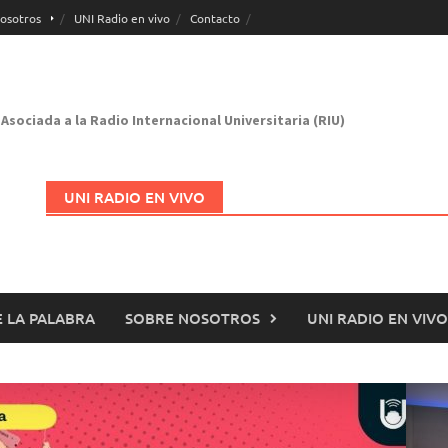
osotros
UNI Radio en vivo
Contacto
Asociada a la Radio Internacional Universitaria (RIU)
UNI RADIO EN VIVO
 LA PALABRA
SOBRE NOSOTROS
UNI RADIO EN VIVO
Abrir en nueva página