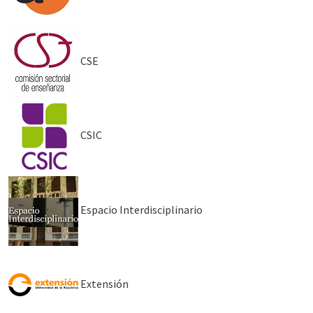
CSE
CSIC
Espacio Interdisciplinario
Extensión