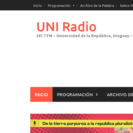
Saltar
Inicio
Programación
Archivo de la Palabra
Sobre N
al
contenido
UNI Radio
107.7 FM – Universidad de la República, Uruguay – 
INICIO
PROGRAMACIÓN
ARCHIVO DE