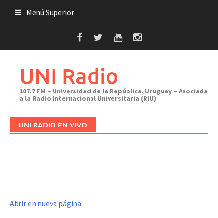
Saltar
Menú Superior
al
contenido
UNI Radio
107.7 FM – Universidad de la República, Uruguay – Asociada
a la Radio Internacional Universitaria (RIU)
UNI RADIO EN VIVO
Abrir en nueva página