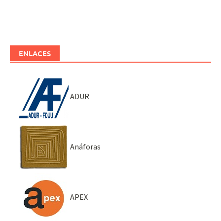
ENLACES
ADUR
Anáforas
APEX