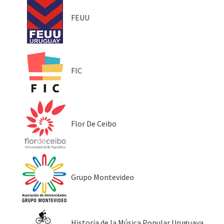
FEUU
FIC
Flor De Ceibo
Grupo Montevideo
Historia de la Música Popular Uruguaya