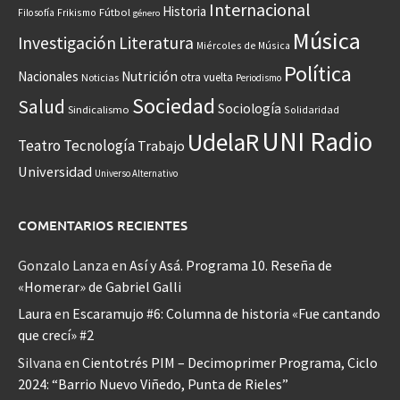
Internacional
Historia
Frikismo
Fútbol
Filosofía
género
Música
Investigación
Literatura
Miércoles de Música
Política
Nacionales
Nutrición
otra vuelta
Noticias
Periodismo
Sociedad
Salud
Sociología
Sindicalismo
Solidaridad
UNI Radio
UdelaR
Teatro
Tecnología
Trabajo
Universidad
Universo Alternativo
COMENTARIOS RECIENTES
Gonzalo Lanza
en
Así y Asá. Programa 10. Reseña de
«Homerar» de Gabriel Galli
Laura
en
Escaramujo #6: Columna de historia «Fue cantando
que crecí» #2
Silvana
en
Cientotrés PIM – Decimoprimer Programa, Ciclo
2024: “Barrio Nuevo Viñedo, Punta de Rieles”