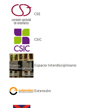
CSE
CSIC
Espacio Interdisciplinario
Extensión