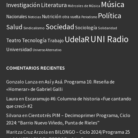
Música
Investigación
Literatura
Miércoles de Música
Política
Nacionales
Nutrición
otra vuelta
Noticias
Periodismo
Sociedad
Salud
Sociología
Sindicalismo
Solidaridad
UNI Radio
UdelaR
Teatro
Tecnología
Trabajo
Universidad
Universo Alternativo
COMENTARIOS RECIENTES
Gonzalo Lanza
en
Así y Asá. Programa 10. Reseña de
«Homerar» de Gabriel Galli
Laura
en
Escaramujo #6: Columna de historia «Fue cantando
que crecí» #2
Silvana
en
Cientotrés PIM – Decimoprimer Programa, Ciclo
2024: “Barrio Nuevo Viñedo, Punta de Rieles”
Maritza Cruz Arzola
en
BILONGO – Ciclo 2024/Programa 25