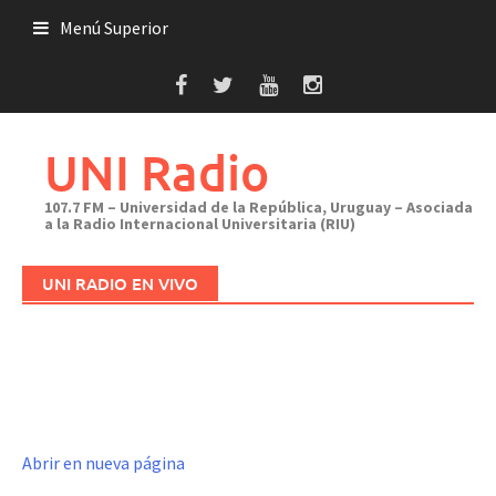
Saltar
Menú Superior
al
contenido
UNI Radio
107.7 FM – Universidad de la República, Uruguay – Asociada
a la Radio Internacional Universitaria (RIU)
UNI RADIO EN VIVO
Abrir en nueva página