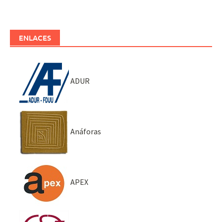
ENLACES
ADUR
Anáforas
APEX