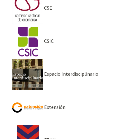
CSE
CSIC
Espacio Interdisciplinario
Extensión