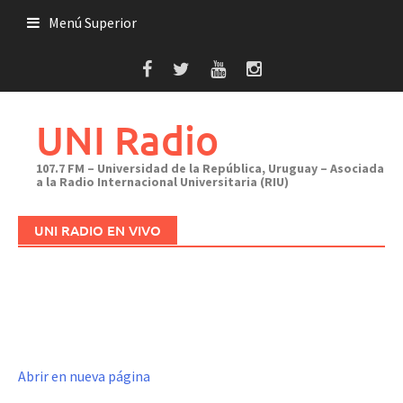
Saltar
Menú Superior
al
contenido
UNI Radio
107.7 FM – Universidad de la República, Uruguay – Asociada
a la Radio Internacional Universitaria (RIU)
UNI RADIO EN VIVO
Abrir en nueva página