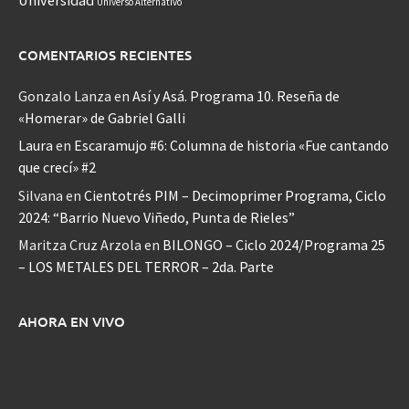
Universo Alternativo
COMENTARIOS RECIENTES
Gonzalo Lanza
en
Así y Asá. Programa 10. Reseña de
«Homerar» de Gabriel Galli
Laura
en
Escaramujo #6: Columna de historia «Fue cantando
que crecí» #2
Silvana
en
Cientotrés PIM – Decimoprimer Programa, Ciclo
2024: “Barrio Nuevo Viñedo, Punta de Rieles”
Maritza Cruz Arzola
en
BILONGO – Ciclo 2024/Programa 25
– LOS METALES DEL TERROR – 2da. Parte
AHORA EN VIVO