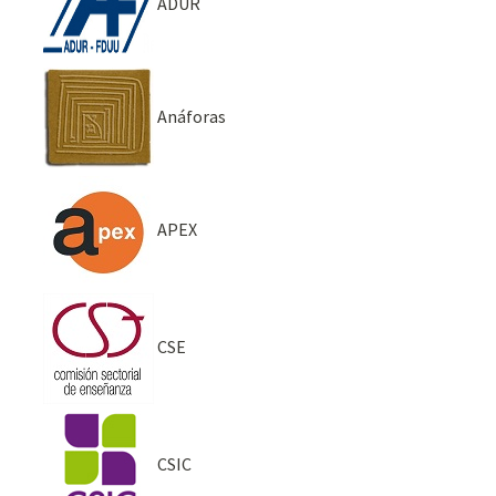
ADUR
Anáforas
APEX
CSE
CSIC