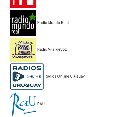
Radio Mundo Real
Radio VilardeVoz
Radios Online Uruguay
RAU