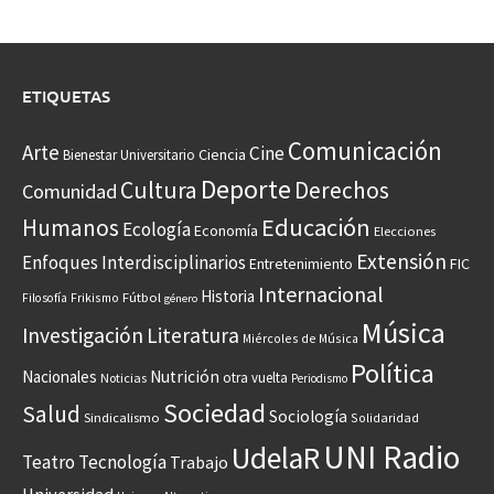
ETIQUETAS
Comunicación
Arte
Cine
Ciencia
Bienestar Universitario
Deporte
Cultura
Derechos
Comunidad
Educación
Humanos
Ecología
Economía
Elecciones
Extensión
Enfoques Interdisciplinarios
Entretenimiento
FIC
Internacional
Historia
Frikismo
Fútbol
Filosofía
género
Música
Investigación
Literatura
Miércoles de Música
Política
Nacionales
Nutrición
otra vuelta
Noticias
Periodismo
Sociedad
Salud
Sociología
Sindicalismo
Solidaridad
UNI Radio
UdelaR
Teatro
Tecnología
Trabajo
Universidad