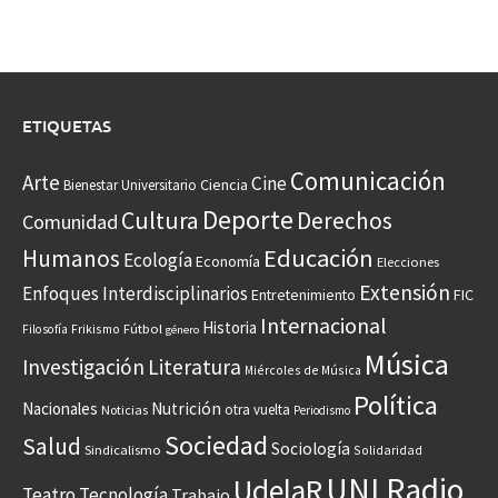
ETIQUETAS
Comunicación
Arte
Cine
Ciencia
Bienestar Universitario
Deporte
Cultura
Derechos
Comunidad
Educación
Humanos
Ecología
Economía
Elecciones
Extensión
Enfoques Interdisciplinarios
Entretenimiento
FIC
Internacional
Historia
Frikismo
Fútbol
Filosofía
género
Música
Investigación
Literatura
Miércoles de Música
Política
Nacionales
Nutrición
otra vuelta
Noticias
Periodismo
Sociedad
Salud
Sociología
Sindicalismo
Solidaridad
UNI Radio
UdelaR
Teatro
Tecnología
Trabajo