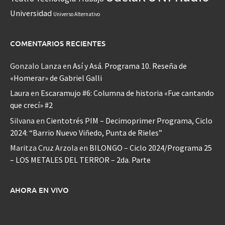
Universidad
Universo Alternativo
COMENTARIOS RECIENTES
Gonzalo Lanza
en
Así y Asá. Programa 10. Reseña de
«Homerar» de Gabriel Galli
Laura
en
Escaramujo #6: Columna de historia «Fue cantando
que crecí» #2
Silvana
en
Cientotrés PIM – Decimoprimer Programa, Ciclo
2024: “Barrio Nuevo Viñedo, Punta de Rieles”
Maritza Cruz Arzola
en
BILONGO – Ciclo 2024/Programa 25
– LOS METALES DEL TERROR – 2da. Parte
AHORA EN VIVO