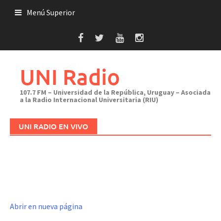
Saltar
Menú Superior
al
contenido
UNI Radio
107.7 FM – Universidad de la República, Uruguay – Asociada
a la Radio Internacional Universitaria (RIU)
UNI RADIO EN VIVO
Abrir en nueva página