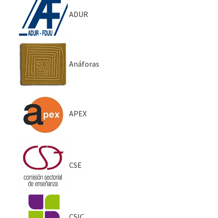
ADUR
Anáforas
APEX
CSE
CSIC