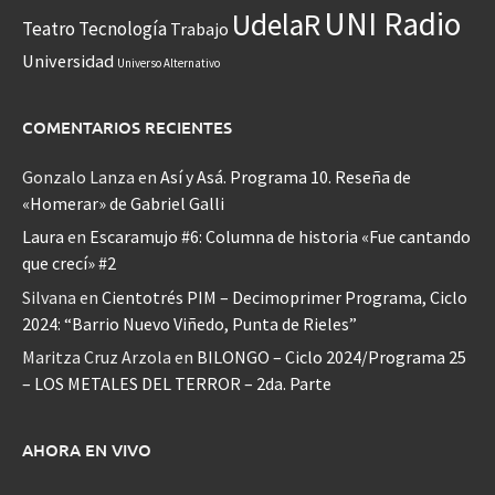
UNI Radio
UdelaR
Teatro
Tecnología
Trabajo
Universidad
Universo Alternativo
COMENTARIOS RECIENTES
Gonzalo Lanza
en
Así y Asá. Programa 10. Reseña de
«Homerar» de Gabriel Galli
Laura
en
Escaramujo #6: Columna de historia «Fue cantando
que crecí» #2
Silvana
en
Cientotrés PIM – Decimoprimer Programa, Ciclo
2024: “Barrio Nuevo Viñedo, Punta de Rieles”
Maritza Cruz Arzola
en
BILONGO – Ciclo 2024/Programa 25
– LOS METALES DEL TERROR – 2da. Parte
AHORA EN VIVO