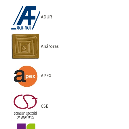
ADUR
Anáforas
APEX
CSE