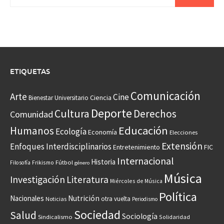
ETIQUETAS
Comunicación
Arte
Cine
Ciencia
Bienestar Universitario
Deporte
Cultura
Derechos
Comunidad
Educación
Humanos
Ecología
Economía
Elecciones
Extensión
Enfoques Interdisciplinarios
Entretenimiento
FIC
Internacional
Historia
Frikismo
Fútbol
Filosofía
género
Música
Investigación
Literatura
Miércoles de Música
Política
Nacionales
Nutrición
otra vuelta
Noticias
Periodismo
Sociedad
Salud
Sociología
Sindicalismo
Solidaridad