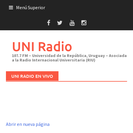
Saltar
Menú Superior
al
contenido
UNI Radio
107.7 FM – Universidad de la República, Uruguay – Asociada
a la Radio Internacional Universitaria (RIU)
UNI RADIO EN VIVO
Abrir en nueva página