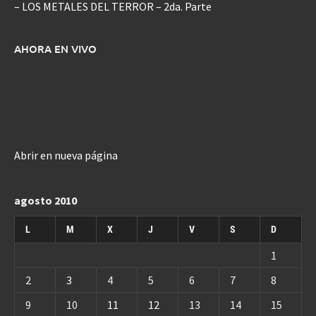
– LOS METALES DEL TERROR – 2da. Parte
AHORA EN VIVO
Abrir en nueva página
agosto 2010
L
M
X
J
V
S
D
1
2
3
4
5
6
7
8
9
10
11
12
13
14
15