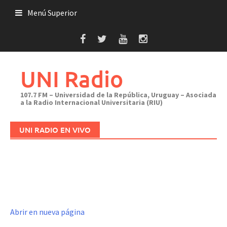
Saltar
Menú Superior
al
contenido
UNI Radio
107.7 FM – Universidad de la República, Uruguay – Asociada
a la Radio Internacional Universitaria (RIU)
UNI RADIO EN VIVO
Abrir en nueva página