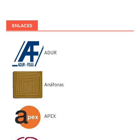
ENLACES
ADUR
Anáforas
APEX