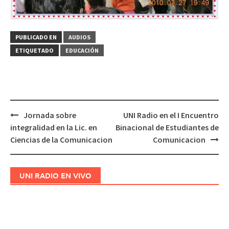
PUBLICADO EN
AUDIOS
ETIQUETADO
EDUCACIÓN
Jornada sobre
UNI Radio en el I Encuentro
Navegación
integralidad en la Lic. en
Binacional de Estudiantes de
de
Ciencias de la Comunicacion
Comunicacion
entradas
UNI RADIO EN VIVO