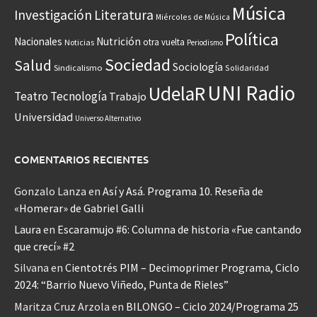
Música
Investigación
Literatura
Miércoles de Música
Política
Nacionales
Nutrición
otra vuelta
Noticias
Periodismo
Sociedad
Salud
Sociología
Sindicalismo
Solidaridad
UNI Radio
UdelaR
Teatro
Tecnología
Trabajo
Universidad
Universo Alternativo
COMENTARIOS RECIENTES
Gonzalo Lanza
en
Así y Asá. Programa 10. Reseña de
«Homerar» de Gabriel Galli
Laura
en
Escaramujo #6: Columna de historia «Fue cantando
que crecí» #2
Silvana
en
Cientotrés PIM – Decimoprimer Programa, Ciclo
2024: “Barrio Nuevo Viñedo, Punta de Rieles”
Maritza Cruz Arzola
en
BILONGO – Ciclo 2024/Programa 25