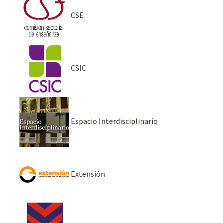
CSE
CSIC
Espacio Interdisciplinario
Extensión