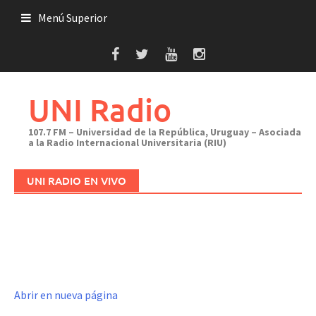
Saltar
Menú Superior
al
contenido
UNI Radio
107.7 FM – Universidad de la República, Uruguay – Asociada
a la Radio Internacional Universitaria (RIU)
UNI RADIO EN VIVO
Abrir en nueva página