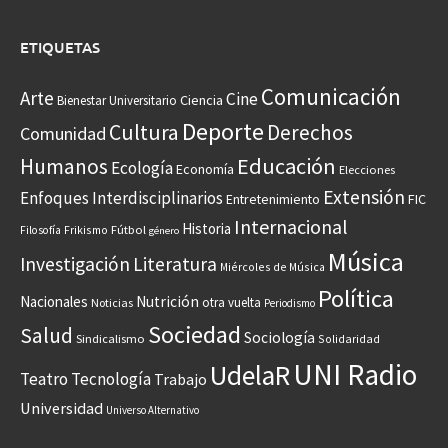
ETIQUETAS
Comunicación
Arte
Cine
Ciencia
Bienestar Universitario
Deporte
Cultura
Derechos
Comunidad
Educación
Humanos
Ecología
Economía
Elecciones
Extensión
Enfoques Interdisciplinarios
Entretenimiento
FIC
Internacional
Historia
Frikismo
Fútbol
Filosofía
género
Música
Investigación
Literatura
Miércoles de Música
Política
Nacionales
Nutrición
otra vuelta
Noticias
Periodismo
Sociedad
Salud
Sociología
Sindicalismo
Solidaridad
UNI Radio
UdelaR
Teatro
Tecnología
Trabajo
Universidad
Universo Alternativo