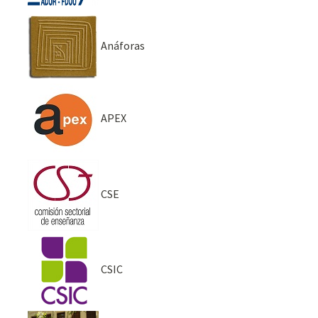
Anáforas
APEX
CSE
CSIC