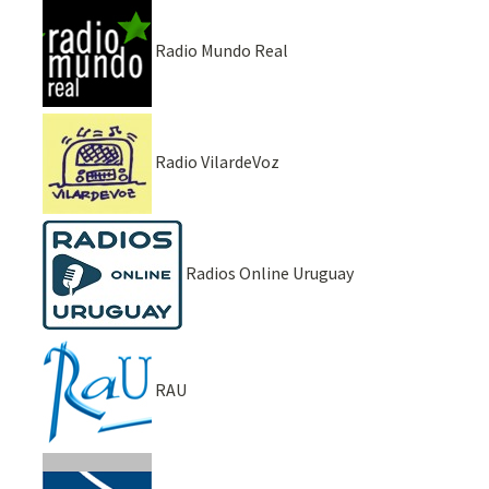
Radio Mundo Real
Radio VilardeVoz
Radios Online Uruguay
RAU