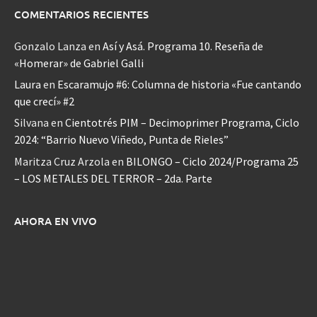
COMENTARIOS RECIENTES
Gonzalo Lanza
en
Así y Asá. Programa 10. Reseña de
«Homerar» de Gabriel Galli
Laura
en
Escaramujo #6: Columna de historia «Fue cantando
que crecí» #2
Silvana
en
Cientotrés PIM – Decimoprimer Programa, Ciclo
2024: “Barrio Nuevo Viñedo, Punta de Rieles”
Maritza Cruz Arzola
en
BILONGO – Ciclo 2024/Programa 25
– LOS METALES DEL TERROR – 2da. Parte
AHORA EN VIVO