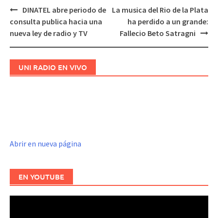
DINATEL abre periodo de
La musica del Rio de la Plata
Navegación
consulta publica hacia una
ha perdido a un grande:
de
nueva ley de radio y TV
Fallecio Beto Satragni
entradas
UNI RADIO EN VIVO
Abrir en nueva página
EN YOUTUBE