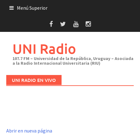
Saltar
Menú Superior
al
contenido
UNI Radio
107.7 FM – Universidad de la República, Uruguay – Asociada
a la Radio Internacional Universitaria (RIU)
UNI RADIO EN VIVO
Abrir en nueva página