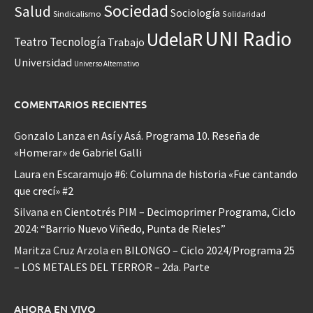
Sociedad
Salud
Sociología
Sindicalismo
Solidaridad
UNI Radio
UdelaR
Teatro
Tecnología
Trabajo
Universidad
Universo Alternativo
COMENTARIOS RECIENTES
Gonzalo Lanza
en
Así y Asá. Programa 10. Reseña de
«Homerar» de Gabriel Galli
Laura
en
Escaramujo #6: Columna de historia «Fue cantando
que crecí» #2
Silvana
en
Cientotrés PIM – Decimoprimer Programa, Ciclo
2024: “Barrio Nuevo Viñedo, Punta de Rieles”
Maritza Cruz Arzola
en
BILONGO – Ciclo 2024/Programa 25
– LOS METALES DEL TERROR – 2da. Parte
AHORA EN VIVO