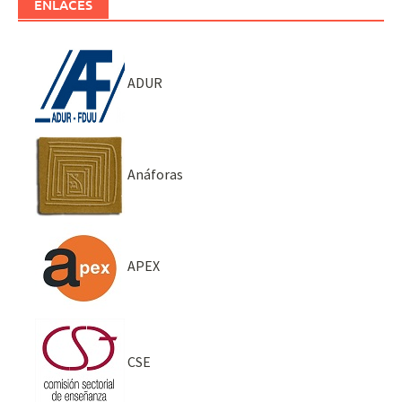
ENLACES
ADUR
Anáforas
APEX
CSE