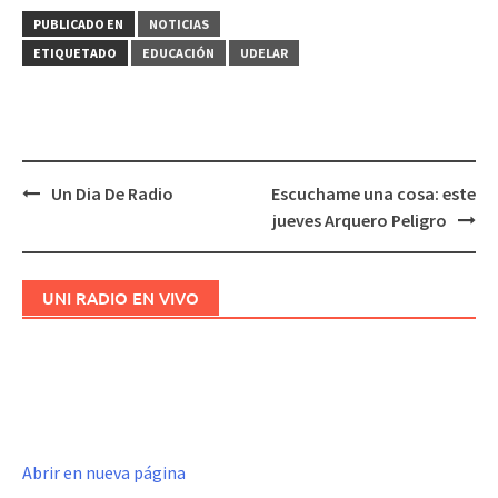
PUBLICADO EN
NOTICIAS
ETIQUETADO
EDUCACIÓN
UDELAR
Un Dia De Radio
Escuchame una cosa: este
Navegación
jueves Arquero Peligro
de
entradas
UNI RADIO EN VIVO
Abrir en nueva página