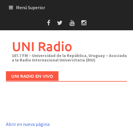
Saltar
Menú Superior
al
contenido
UNI Radio
107.7 FM – Universidad de la República, Uruguay – Asociada
a la Radio Internacional Universitaria (RIU)
UNI RADIO EN VIVO
Abrir en nueva página