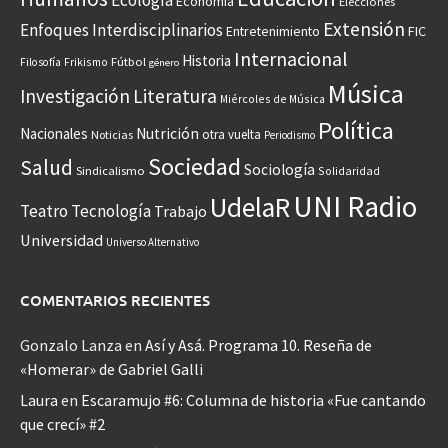
Ecología
Economía
Elecciones
Extensión
Enfoques Interdisciplinarios
Entretenimiento
FIC
Internacional
Historia
Frikismo
Fútbol
Filosofía
género
Música
Investigación
Literatura
Miércoles de Música
Política
Nacionales
Nutrición
otra vuelta
Noticias
Periodismo
Sociedad
Salud
Sociología
Sindicalismo
Solidaridad
UNI Radio
UdelaR
Teatro
Tecnología
Trabajo
Universidad
Universo Alternativo
COMENTARIOS RECIENTES
Gonzalo Lanza
en
Así y Asá. Programa 10. Reseña de
«Homerar» de Gabriel Galli
Laura
en
Escaramujo #6: Columna de historia «Fue cantando
que crecí» #2