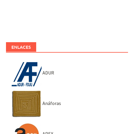
ENLACES
ADUR
Anáforas
APEX