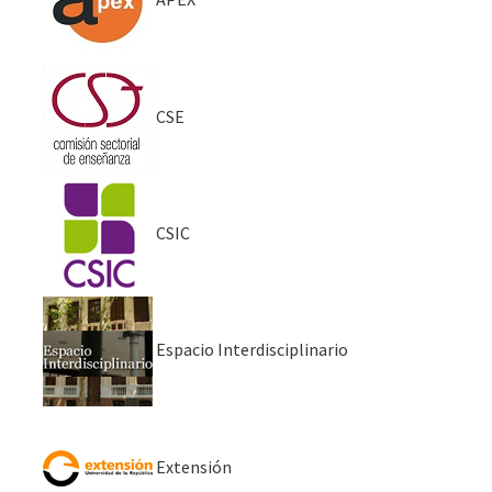
CSE
CSIC
Espacio Interdisciplinario
Extensión