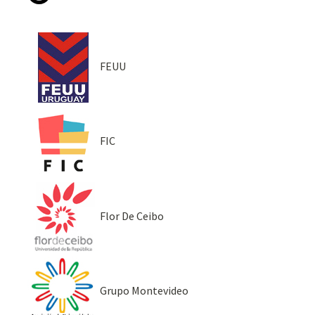
FEUU
FIC
Flor De Ceibo
Grupo Montevideo