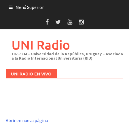
Saltar
Menú Superior
al
contenido
UNI Radio
107.7 FM – Universidad de la República, Uruguay – Asociada
a la Radio Internacional Universitaria (RIU)
UNI RADIO EN VIVO
Abrir en nueva página