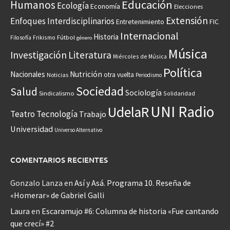
Educación
Humanos
Ecología
Economía
Elecciones
Extensión
Enfoques Interdisciplinarios
Entretenimiento
FIC
Internacional
Historia
Frikismo
Fútbol
Filosofía
género
Música
Investigación
Literatura
Miércoles de Música
Política
Nacionales
Nutrición
otra vuelta
Noticias
Periodismo
Sociedad
Salud
Sociología
Sindicalismo
Solidaridad
UNI Radio
UdelaR
Teatro
Tecnología
Trabajo
Universidad
Universo Alternativo
COMENTARIOS RECIENTES
Gonzalo Lanza
en
Así y Asá. Programa 10. Reseña de
«Homerar» de Gabriel Galli
Laura
en
Escaramujo #6: Columna de historia «Fue cantando
que crecí» #2