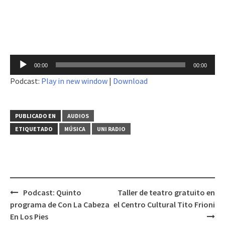
Reproductor
00:00
00:00
de
Podcast:
Play in new window
|
Download
audio
PUBLICADO EN
AUDIOS
ETIQUETADO
MÚSICA
UNI RADIO
Podcast: Quinto
Taller de teatro gratuito en
Navegación
programa de Con La Cabeza
el Centro Cultural Tito Frioni
de
En Los Pies
entradas