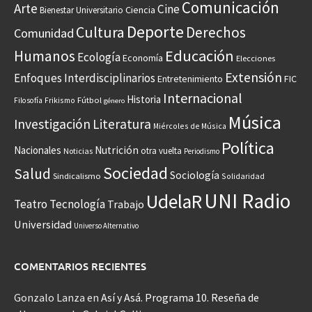
Comunicación
Arte
Cine
Ciencia
Bienestar Universitario
Deporte
Cultura
Derechos
Comunidad
Educación
Humanos
Ecología
Economía
Elecciones
Extensión
Enfoques Interdisciplinarios
Entretenimiento
FIC
Internacional
Historia
Frikismo
Fútbol
Filosofía
género
Música
Investigación
Literatura
Miércoles de Música
Política
Nacionales
Nutrición
otra vuelta
Noticias
Periodismo
Sociedad
Salud
Sociología
Sindicalismo
Solidaridad
UNI Radio
UdelaR
Teatro
Tecnología
Trabajo
Universidad
Universo Alternativo
COMENTARIOS RECIENTES
Gonzalo Lanza
en
Así y Asá. Programa 10. Reseña de