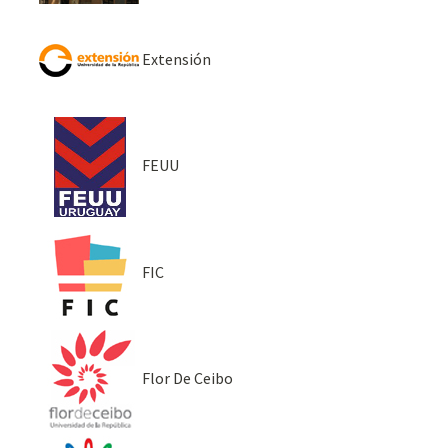
Extensión
FEUU
FIC
Flor De Ceibo