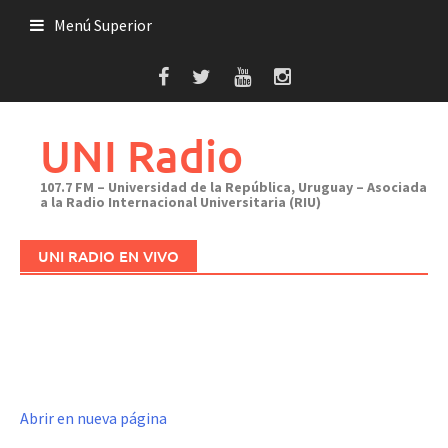
Saltar
Menú Superior
al
contenido
UNI Radio
107.7 FM – Universidad de la República, Uruguay – Asociada
a la Radio Internacional Universitaria (RIU)
UNI RADIO EN VIVO
Abrir en nueva página