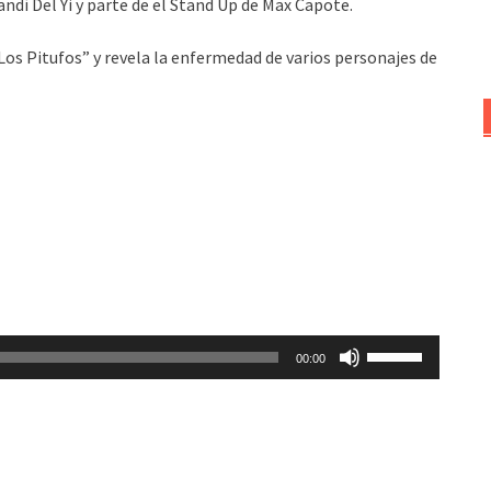
ndí Del Yi y parte de el Stand Up de Max Capote.
Los Pitufos” y revela la enfermedad de varios personajes de
Utiliza
00:00
las
teclas
de
flecha
arriba/abajo