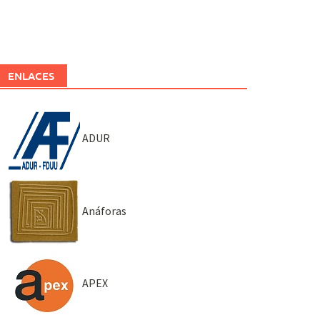
ENLACES
ADUR
Anáforas
APEX