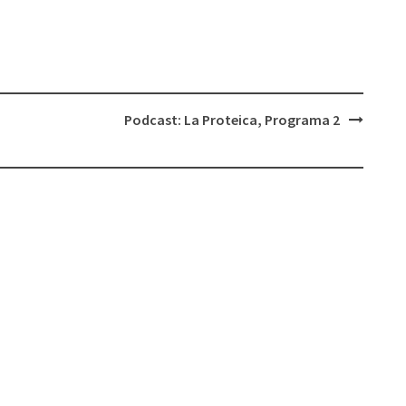
para
aumentar
o
disminuir
el
Podcast: La Proteica, Programa 2
volumen.