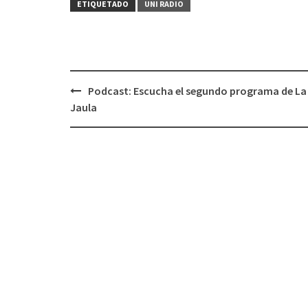
ETIQUETADO
UNI RADIO
Podcast: Escucha el segundo programa de La
Navegación
Jaula
de
entradas