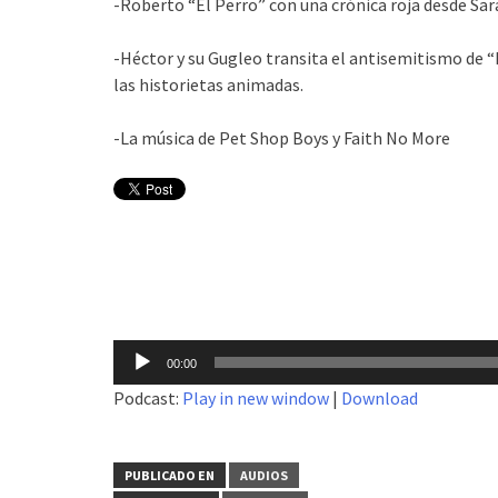
-Roberto “El Perro” con una crónica roja desde Sara
-Héctor y su Gugleo transita el antisemitismo de “
las historietas animadas.
-La música de Pet Shop Boys y Faith No More
Reproductor
00:00
de
Podcast:
Play in new window
|
Download
audio
PUBLICADO EN
AUDIOS