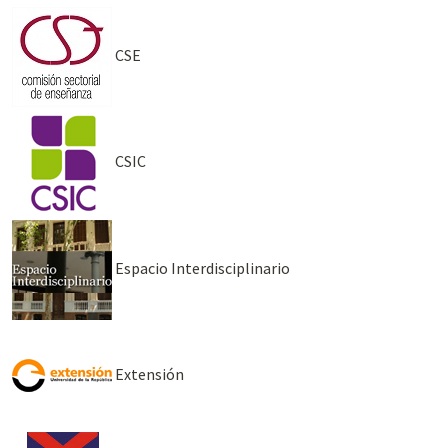
CSE
CSIC
Espacio Interdisciplinario
Extensión