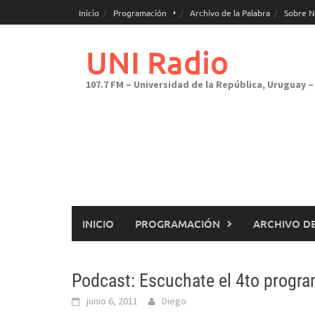
Saltar
Inicio
Programación
Archivo de la Palabra
Sobre N
al
contenido
UNI Radio
107.7 FM – Universidad de la República, Uruguay – 
INICIO
PROGRAMACIÓN
ARCHIVO DE
Podcast: Escuchate el 4to progr
junio 6, 2011
Diego