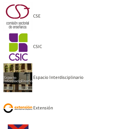
CSE
CSIC
Espacio Interdisciplinario
Extensión