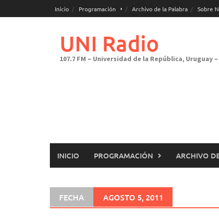
Saltar
Inicio
Programación
Archivo de la Palabra
Sobre N
al
contenido
UNI Radio
107.7 FM – Universidad de la República, Uruguay – 
INICIO
PROGRAMACIÓN
ARCHIVO DE
FECHA
AGOSTO 5, 2011