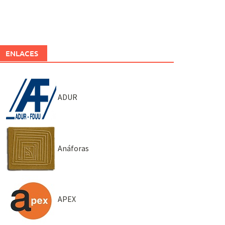
ENLACES
ADUR
Anáforas
APEX