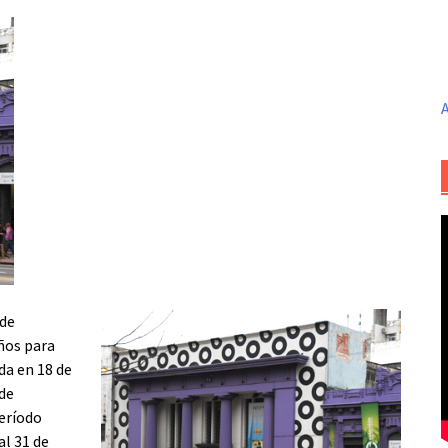
A
 de
años para
da en 18 de
 de
período
al 31 de