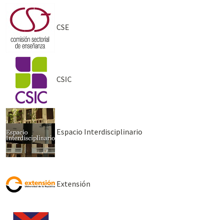
CSE
CSIC
Espacio Interdisciplinario
Extensión