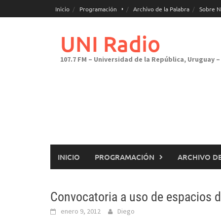
Saltar
Inicio
Programación
Archivo de la Palabra
Sobre N
al
contenido
UNI Radio
107.7 FM – Universidad de la República, Uruguay – 
INICIO
PROGRAMACIÓN
ARCHIVO DE
Convocatoria a uso de espacios d
enero 9, 2012
Diego