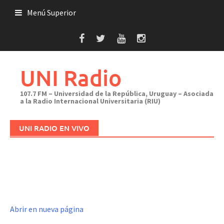
Saltar
Menú Superior
al
contenido
UNI Radio
107.7 FM – Universidad de la República, Uruguay – Asociada
a la Radio Internacional Universitaria (RIU)
UNI RADIO EN VIVO
Abrir en nueva página