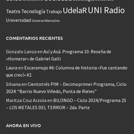
UNI Radio
UdelaR
Teatro
Tecnología
Trabajo
Universidad
Universo Alternativo
COMENTARIOS RECIENTES
Gonzalo Lanza
en
Así y Asá. Programa 10. Reseña de
«Homerar» de Gabriel Galli
Laura
en
Escaramujo #6: Columna de historia «Fue cantando
que crecí» #2
Silvana
en
Cientotrés PIM – Decimoprimer Programa, Ciclo
2024: “Barrio Nuevo Viñedo, Punta de Rieles”
Maritza Cruz Arzola
en
BILONGO – Ciclo 2024/Programa 25
– LOS METALES DEL TERROR – 2da. Parte
AHORA EN VIVO