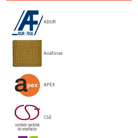
ADUR
Anáforas
APEX
CSE