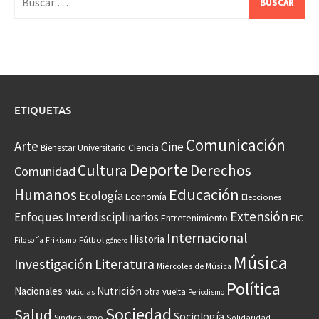
ETIQUETAS
Comunicación
Arte
Cine
Ciencia
Bienestar Universitario
Deporte
Cultura
Derechos
Comunidad
Educación
Humanos
Ecología
Economía
Elecciones
Extensión
Enfoques Interdisciplinarios
Entretenimiento
FIC
Internacional
Historia
Frikismo
Fútbol
Filosofía
género
Música
Investigación
Literatura
Miércoles de Música
Política
Nacionales
Nutrición
otra vuelta
Noticias
Periodismo
Sociedad
Salud
Sociología
Sindicalismo
Solidaridad