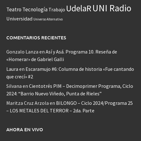
UNI Radio
UdelaR
Teatro
Tecnología
Trabajo
Universidad
Universo Alternativo
COMENTARIOS RECIENTES
Gonzalo Lanza
en
Así y Asá. Programa 10. Reseña de
«Homerar» de Gabriel Galli
Laura
en
Escaramujo #6: Columna de historia «Fue cantando
que crecí» #2
Silvana
en
Cientotrés PIM – Decimoprimer Programa, Ciclo
2024: “Barrio Nuevo Viñedo, Punta de Rieles”
Maritza Cruz Arzola
en
BILONGO – Ciclo 2024/Programa 25
– LOS METALES DEL TERROR – 2da. Parte
AHORA EN VIVO