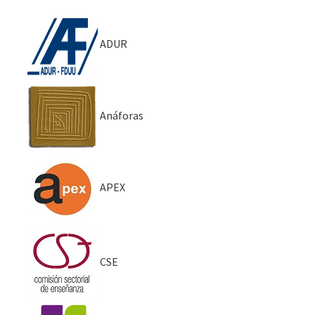
ADUR
Anáforas
APEX
CSE