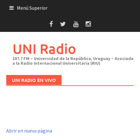
Saltar
Menú Superior
al
contenido
UNI Radio
107.7 FM – Universidad de la República, Uruguay – Asociada
a la Radio Internacional Universitaria (RIU)
UNI RADIO EN VIVO
Abrir en nueva página