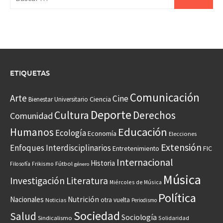
ETIQUETAS
Comunicación
Arte
Cine
Ciencia
Bienestar Universitario
Deporte
Cultura
Derechos
Comunidad
Educación
Humanos
Ecología
Economía
Elecciones
Extensión
Enfoques Interdisciplinarios
Entretenimiento
FIC
Internacional
Historia
Frikismo
Fútbol
Filosofía
género
Música
Investigación
Literatura
Miércoles de Música
Política
Nacionales
Nutrición
otra vuelta
Noticias
Periodismo
Sociedad
Salud
Sociología
Sindicalismo
Solidaridad