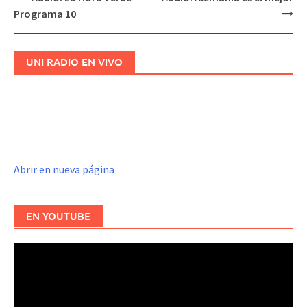
Navegación
Programa 10
de
entradas
UNI RADIO EN VIVO
Abrir en nueva página
EN YOUTUBE