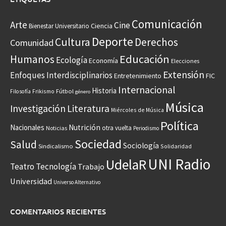
Comunicación
Arte
Cine
Ciencia
Bienestar Universitario
Deporte
Cultura
Derechos
Comunidad
Educación
Humanos
Ecología
Economía
Elecciones
Extensión
Enfoques Interdisciplinarios
Entretenimiento
FIC
Internacional
Historia
Frikismo
Fútbol
Filosofía
género
Música
Investigación
Literatura
Miércoles de Música
Política
Nacionales
Nutrición
otra vuelta
Noticias
Periodismo
Sociedad
Salud
Sociología
Sindicalismo
Solidaridad
UNI Radio
UdelaR
Teatro
Tecnología
Trabajo
Universidad
Universo Alternativo
COMENTARIOS RECIENTES