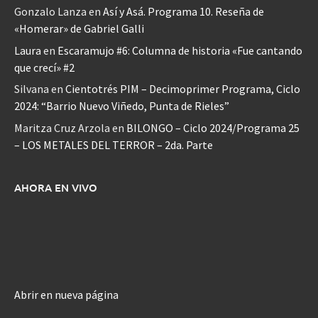
Gonzalo Lanza
en
Así y Asá. Programa 10. Reseña de
«Homerar» de Gabriel Galli
Laura
en
Escaramujo #6: Columna de historia «Fue cantando
que crecí» #2
Silvana
en
Cientotrés PIM – Decimoprimer Programa, Ciclo
2024: “Barrio Nuevo Viñedo, Punta de Rieles”
Maritza Cruz Arzola
en
BILONGO – Ciclo 2024/Programa 25
– LOS METALES DEL TERROR – 2da. Parte
AHORA EN VIVO
Abrir en nueva página