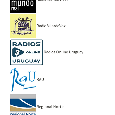
Radio VilardeVoz
Radios Online Uruguay
RAU
Regional Norte