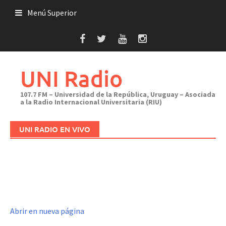
Saltar
Menú Superior
al
contenido
UNI Radio
107.7 FM – Universidad de la República, Uruguay – Asociada
a la Radio Internacional Universitaria (RIU)
UNI RADIO EN VIVO
Abrir en nueva página