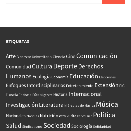
ETIQUETAS
Comunicación
Arte
Cine
Ciencia
Bienestar Universitario
Deporte
Cultura
Derechos
Comunidad
Educación
Humanos
Ecología
Economía
Elecciones
Extensión
Enfoques Interdisciplinarios
Entretenimiento
FIC
Internacional
Historia
Frikismo
Fútbol
Filosofía
género
Música
Investigación
Literatura
Miércoles de Música
Política
Nacionales
Nutrición
otra vuelta
Noticias
Periodismo
Sociedad
Salud
Sociología
Sindicalismo
Solidaridad