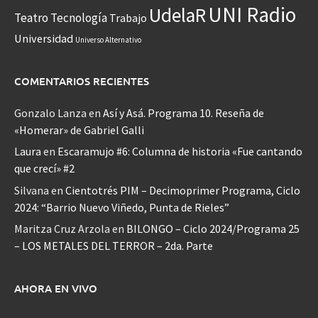
UNI Radio
UdelaR
Teatro
Tecnología
Trabajo
Universidad
Universo Alternativo
COMENTARIOS RECIENTES
Gonzalo Lanza
en
Así y Asá. Programa 10. Reseña de
«Homerar» de Gabriel Galli
Laura
en
Escaramujo #6: Columna de historia «Fue cantando
que crecí» #2
Silvana
en
Cientotrés PIM – Decimoprimer Programa, Ciclo
2024: “Barrio Nuevo Viñedo, Punta de Rieles”
Maritza Cruz Arzola
en
BILONGO – Ciclo 2024/Programa 25
– LOS METALES DEL TERROR – 2da. Parte
AHORA EN VIVO