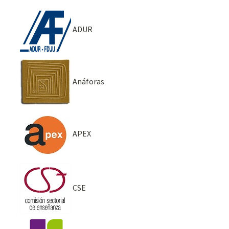
ADUR
Anáforas
APEX
CSE