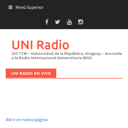
Saltar
Menú Superior
al
contenido
UNI Radio
107.7 FM – Universidad de la República, Uruguay – Asociada
a la Radio Internacional Universitaria (RIU)
UNI RADIO EN VIVO
Abrir en nueva página