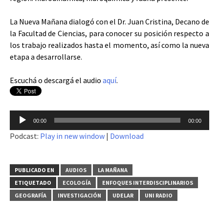
La Nueva Mañana dialogó con el Dr. Juan Cristina, Decano de
la Facultad de Ciencias, para conocer su posición respecto a
los trabajo realizados hasta el momento, así como la nueva
etapa a desarrollarse.
Escuchá o descargá el audio
aquí
.
Reproductor
00:00
00:00
de
Podcast:
Play in new window
|
Download
audio
PUBLICADO EN
AUDIOS
LA MAÑANA
ETIQUETADO
ECOLOGÍA
ENFOQUES INTERDISCIPLINARIOS
GEOGRAFÍA
INVESTIGACIÓN
UDELAR
UNI RADIO