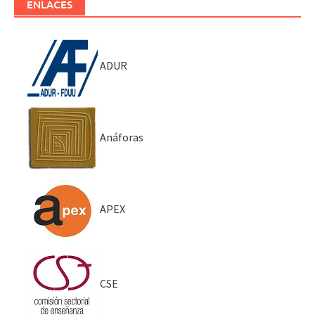
ENLACES
ADUR
Anáforas
APEX
CSE