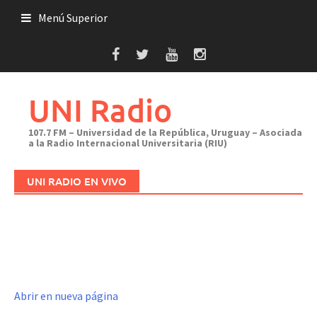
Saltar
Menú Superior
al
contenido
UNI Radio
107.7 FM – Universidad de la República, Uruguay – Asociada
a la Radio Internacional Universitaria (RIU)
UNI RADIO EN VIVO
Abrir en nueva página