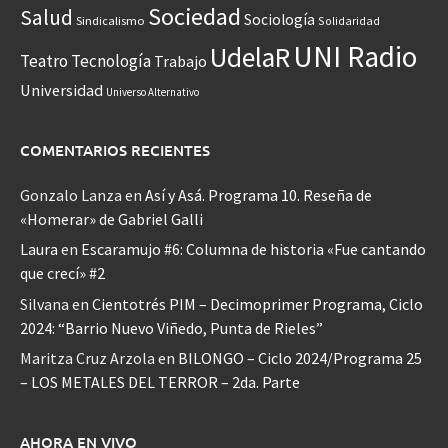
Sociedad
Salud
Sociología
Sindicalismo
Solidaridad
UNI Radio
UdelaR
Teatro
Tecnología
Trabajo
Universidad
Universo Alternativo
COMENTARIOS RECIENTES
Gonzalo Lanza
en
Así y Asá. Programa 10. Reseña de
«Homerar» de Gabriel Galli
Laura
en
Escaramujo #6: Columna de historia «Fue cantando
que crecí» #2
Silvana
en
Cientotrés PIM – Decimoprimer Programa, Ciclo
2024: “Barrio Nuevo Viñedo, Punta de Rieles”
Maritza Cruz Arzola
en
BILONGO – Ciclo 2024/Programa 25
– LOS METALES DEL TERROR – 2da. Parte
AHORA EN VIVO