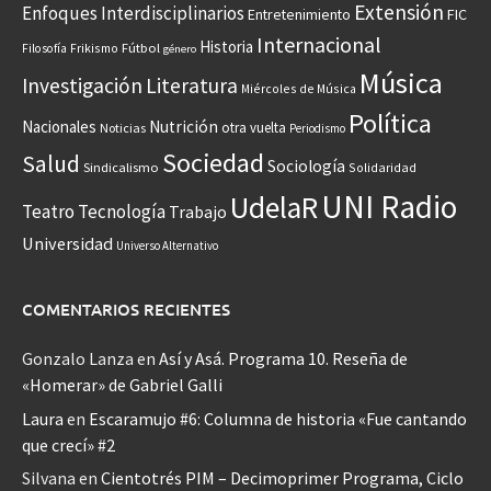
Extensión
Enfoques Interdisciplinarios
Entretenimiento
FIC
Internacional
Historia
Frikismo
Fútbol
Filosofía
género
Música
Investigación
Literatura
Miércoles de Música
Política
Nacionales
Nutrición
otra vuelta
Noticias
Periodismo
Sociedad
Salud
Sociología
Sindicalismo
Solidaridad
UNI Radio
UdelaR
Teatro
Tecnología
Trabajo
Universidad
Universo Alternativo
COMENTARIOS RECIENTES
Gonzalo Lanza
en
Así y Asá. Programa 10. Reseña de
«Homerar» de Gabriel Galli
Laura
en
Escaramujo #6: Columna de historia «Fue cantando
que crecí» #2
Silvana
en
Cientotrés PIM – Decimoprimer Programa, Ciclo