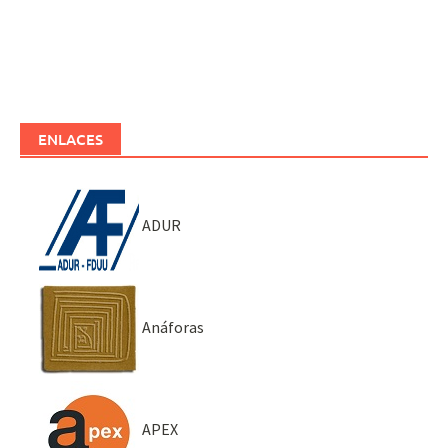
ENLACES
ADUR
Anáforas
APEX