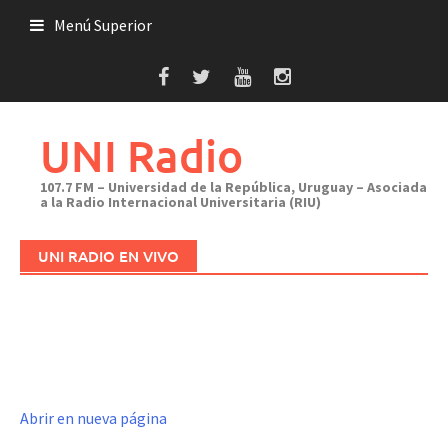
Saltar
Menú Superior
al
contenido
UNI Radio
107.7 FM – Universidad de la República, Uruguay – Asociada
a la Radio Internacional Universitaria (RIU)
UNI RADIO EN VIVO
Abrir en nueva página