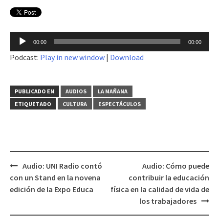
Reproductor
00:00
00:00
de
Podcast:
Play in new window
|
Download
audio
PUBLICADO EN
AUDIOS
LA MAÑANA
ETIQUETADO
CULTURA
ESPECTÁCULOS
Audio: UNI Radio contó
Audio: Cómo puede
Navegación
con un Stand en la novena
contribuir la educación
de
edición de la Expo Educa
física en la calidad de vida de
entradas
los trabajadores