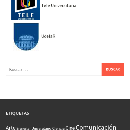
Tele Universitaria
UdelaR
Buscar:
ETIQUETAS
Comunicación
Arte
Cine
Ciencia
Bienestar Universitario