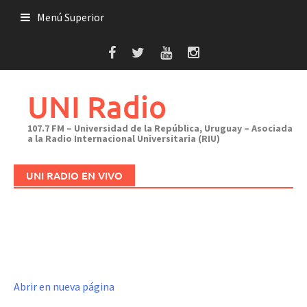
Saltar
Menú Superior
al
contenido
UNI Radio
107.7 FM – Universidad de la República, Uruguay – Asociada
a la Radio Internacional Universitaria (RIU)
UNI RADIO EN VIVO
Abrir en nueva página