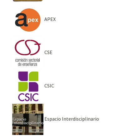
APEX
CSE
CSIC
Espacio Interdisciplinario