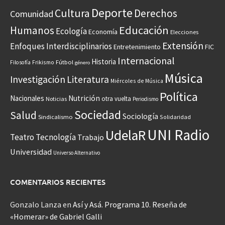
Deporte
Cultura
Derechos
Comunidad
Educación
Humanos
Ecología
Economía
Elecciones
Extensión
Enfoques Interdisciplinarios
Entretenimiento
FIC
Internacional
Historia
Frikismo
Fútbol
Filosofía
género
Música
Investigación
Literatura
Miércoles de Música
Política
Nacionales
Nutrición
otra vuelta
Noticias
Periodismo
Sociedad
Salud
Sociología
Sindicalismo
Solidaridad
UNI Radio
UdelaR
Teatro
Tecnología
Trabajo
Universidad
Universo Alternativo
COMENTARIOS RECIENTES
Gonzalo Lanza
en
Así y Asá. Programa 10. Reseña de
«Homerar» de Gabriel Galli