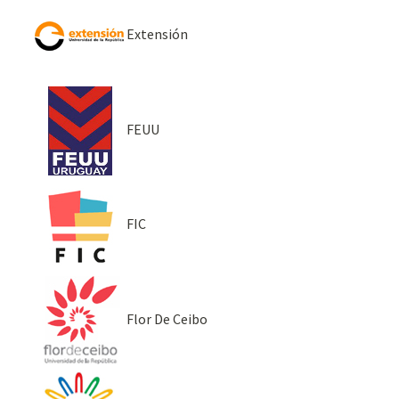
Extensión
FEUU
FIC
Flor De Ceibo