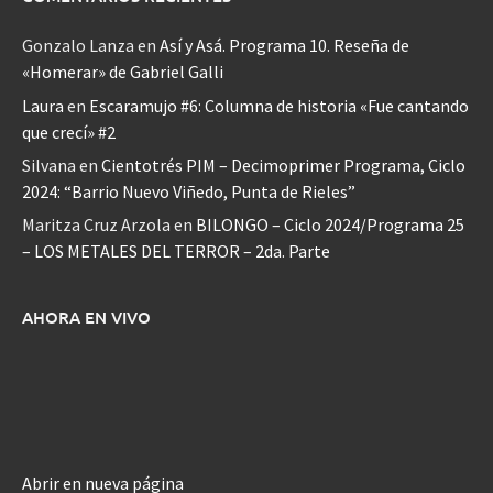
Gonzalo Lanza
en
Así y Asá. Programa 10. Reseña de
«Homerar» de Gabriel Galli
Laura
en
Escaramujo #6: Columna de historia «Fue cantando
que crecí» #2
Silvana
en
Cientotrés PIM – Decimoprimer Programa, Ciclo
2024: “Barrio Nuevo Viñedo, Punta de Rieles”
Maritza Cruz Arzola
en
BILONGO – Ciclo 2024/Programa 25
– LOS METALES DEL TERROR – 2da. Parte
AHORA EN VIVO
Abrir en nueva página