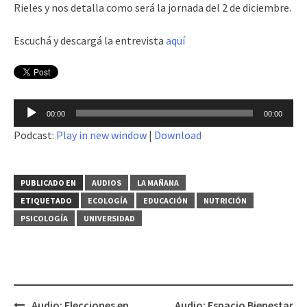
Rieles y nos detalla como será la jornada del 2 de diciembre.
Escuchá y descargá la entrevista
aquí
Reproductor
00:00
00:00
de
Podcast:
Play in new window
|
Download
audio
PUBLICADO EN
AUDIOS
LA MAÑANA
ETIQUETADO
ECOLOGÍA
EDUCACIÓN
NUTRICIÓN
PSICOLOGÍA
UNIVERSIDAD
Audio: Elecciones en
Audio: Espacio Bienestar