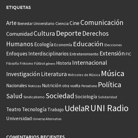
ETIQUETAS
Comunicación
Arte
Cine
Ciencia
Bienestar Universitario
Deporte
Cultura
Derechos
Comunidad
Educación
Humanos
Ecología
Economía
Elecciones
Extensión
Enfoques Interdisciplinarios
Entretenimiento
FIC
Internacional
Historia
Frikismo
Fútbol
Filosofía
género
Música
Investigación
Literatura
Miércoles de Música
Política
Nacionales
Nutrición
otra vuelta
Noticias
Periodismo
Sociedad
Salud
Sociología
Sindicalismo
Solidaridad
UNI Radio
UdelaR
Teatro
Tecnología
Trabajo
Universidad
Universo Alternativo
COMENTARIOS RECIENTES