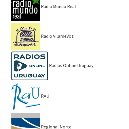
Radio Mundo Real
Radio VilardeVoz
Radios Online Uruguay
RAU
Regional Norte