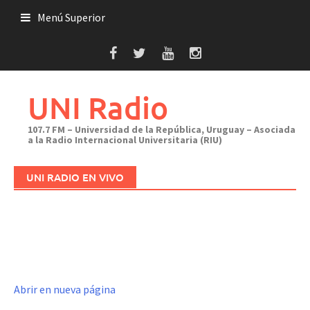
Saltar
Menú Superior
al
contenido
UNI Radio
107.7 FM – Universidad de la República, Uruguay – Asociada
a la Radio Internacional Universitaria (RIU)
UNI RADIO EN VIVO
Abrir en nueva página