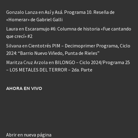
Gonzalo Lanza
en
Así y Asá. Programa 10. Reseña de
«Homerar» de Gabriel Galli
Laura
en
Escaramujo #6: Columna de historia «Fue cantando
que crecí» #2
Silvana
en
Cientotrés PIM – Decimoprimer Programa, Ciclo
2024: “Barrio Nuevo Viñedo, Punta de Rieles”
Maritza Cruz Arzola
en
BILONGO – Ciclo 2024/Programa 25
– LOS METALES DEL TERROR – 2da. Parte
AHORA EN VIVO
Abrir en nueva página