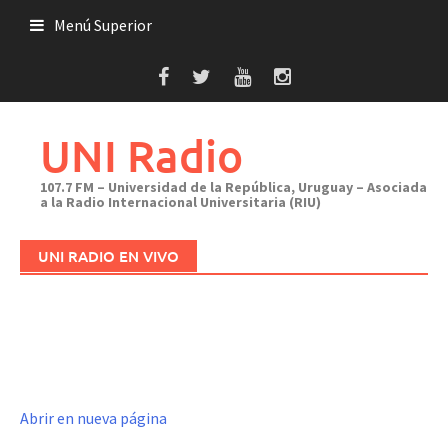
Saltar
Menú Superior
al
contenido
UNI Radio
107.7 FM – Universidad de la República, Uruguay – Asociada
a la Radio Internacional Universitaria (RIU)
UNI RADIO EN VIVO
Abrir en nueva página