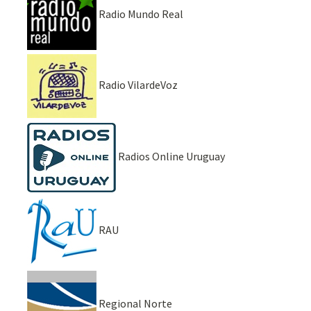
Radio Mundo Real
Radio VilardeVoz
Radios Online Uruguay
RAU
Regional Norte