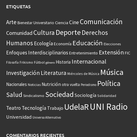
ETIQUETAS
Comunicación
Arte
Cine
Ciencia
Bienestar Universitario
Deporte
Cultura
Derechos
Comunidad
Educación
Humanos
Ecología
Economía
Elecciones
Extensión
Enfoques Interdisciplinarios
Entretenimiento
FIC
Internacional
Historia
Frikismo
Fútbol
Filosofía
género
Música
Investigación
Literatura
Miércoles de Música
Política
Nacionales
Nutrición
otra vuelta
Noticias
Periodismo
Sociedad
Salud
Sociología
Sindicalismo
Solidaridad
UNI Radio
UdelaR
Teatro
Tecnología
Trabajo
Universidad
Universo Alternativo
COMENTARIOS RECIENTES