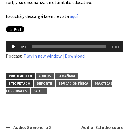
surf, y su enseñanza en el ámbito educativo.
Escuchá y descargá la entrevista
aquí
Reproductor
00:00
00:00
de
Podcast:
Play in new window
|
Download
audio
PUBLICADO EN
AUDIOS
LA MAÑANA
ETIQUETADO
DEPORTE
EDUCACIÓN FÍSICA
PRÁCTICAS
CORPORALES
SALUD
Audio: Se viene la XI
Audio: Estudio sobre