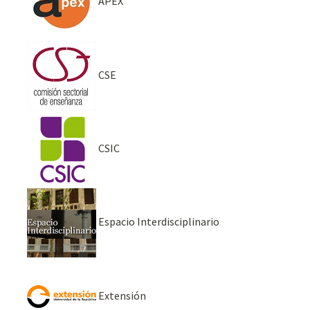
APEX
CSE
CSIC
Espacio Interdisciplinario
Extensión