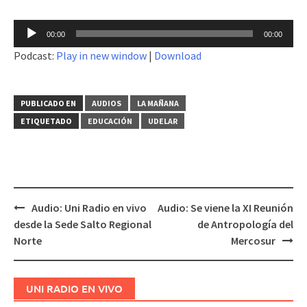
Reproductor
00:00
00:00
de
Podcast:
Play in new window
|
Download
audio
PUBLICADO EN
AUDIOS
LA MAÑANA
ETIQUETADO
EDUCACIÓN
UDELAR
Audio: Uni Radio en vivo
Audio: Se viene la XI Reunión
Navegación
desde la Sede Salto Regional
de Antropología del
de
Norte
Mercosur
entradas
UNI RADIO EN VIVO