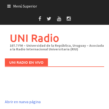
Saltar
Menú Superior
al
contenido
UNI Radio
107.7 FM – Universidad de la República, Uruguay – Asociada
a la Radio Internacional Universitaria (RIU)
UNI RADIO EN VIVO
Abrir en nueva página