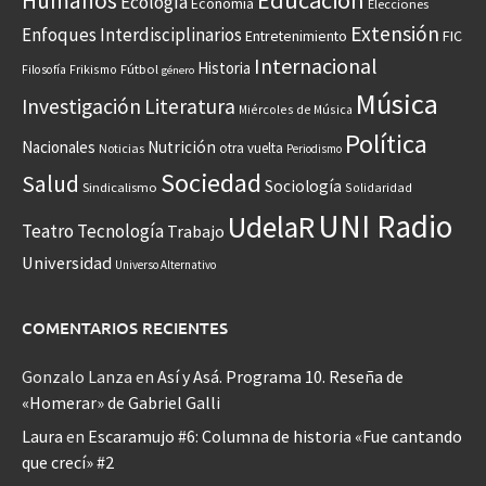
Educación
Humanos
Ecología
Economía
Elecciones
Extensión
Enfoques Interdisciplinarios
Entretenimiento
FIC
Internacional
Historia
Frikismo
Fútbol
Filosofía
género
Música
Investigación
Literatura
Miércoles de Música
Política
Nacionales
Nutrición
otra vuelta
Noticias
Periodismo
Sociedad
Salud
Sociología
Sindicalismo
Solidaridad
UNI Radio
UdelaR
Teatro
Tecnología
Trabajo
Universidad
Universo Alternativo
COMENTARIOS RECIENTES
Gonzalo Lanza
en
Así y Asá. Programa 10. Reseña de
«Homerar» de Gabriel Galli
Laura
en
Escaramujo #6: Columna de historia «Fue cantando
que crecí» #2