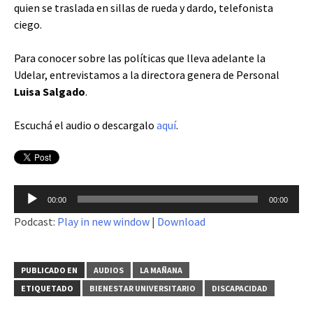
quien se traslada en sillas de rueda y dardo, telefonista
ciego.
Para conocer sobre las políticas que lleva adelante la
Udelar, entrevistamos a la directora genera de Personal
Luisa Salgado
.
Escuchá el audio o descargalo
aquí
.
Reproductor
00:00
00:00
de
Podcast:
Play in new window
|
Download
audio
PUBLICADO EN
AUDIOS
LA MAÑANA
ETIQUETADO
BIENESTAR UNIVERSITARIO
DISCAPACIDAD