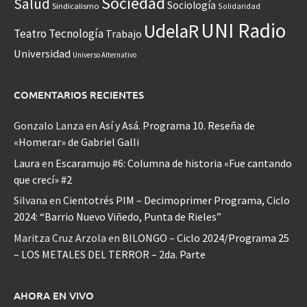
Sociedad
Salud
Sociología
Sindicalismo
Solidaridad
UNI Radio
UdelaR
Teatro
Tecnología
Trabajo
Universidad
Universo Alternativo
COMENTARIOS RECIENTES
Gonzalo Lanza
en
Así y Asá. Programa 10. Reseña de
«Homerar» de Gabriel Galli
Laura
en
Escaramujo #6: Columna de historia «Fue cantando
que crecí» #2
Silvana
en
Cientotrés PIM – Decimoprimer Programa, Ciclo
2024: “Barrio Nuevo Viñedo, Punta de Rieles”
Maritza Cruz Arzola
en
BILONGO – Ciclo 2024/Programa 25
– LOS METALES DEL TERROR – 2da. Parte
AHORA EN VIVO