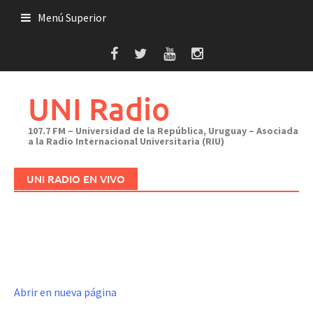
Saltar
Menú Superior
al
contenido
UNI Radio
107.7 FM – Universidad de la República, Uruguay – Asociada
a la Radio Internacional Universitaria (RIU)
UNI RADIO EN VIVO
Abrir en nueva página