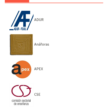
ADUR
Anáforas
APEX
CSE