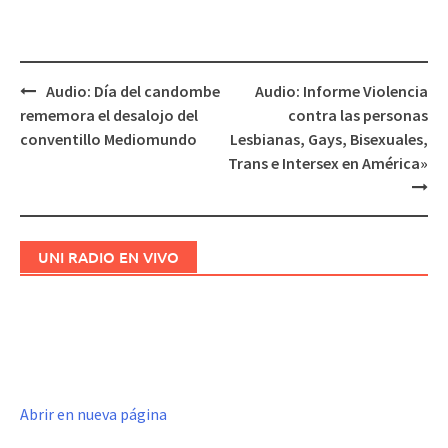
Audio: Día del candombe
Audio: Informe Violencia
Navegación
rememora el desalojo del
contra las personas
de
conventillo Mediomundo
Lesbianas, Gays, Bisexuales,
entradas
Trans e Intersex en América»
UNI RADIO EN VIVO
Abrir en nueva página