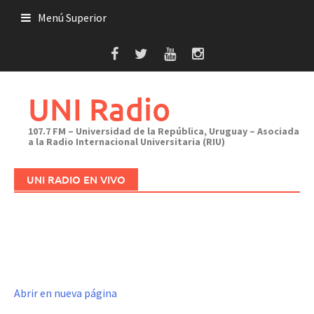
Saltar
Menú Superior
al
contenido
UNI Radio
107.7 FM – Universidad de la República, Uruguay – Asociada
a la Radio Internacional Universitaria (RIU)
UNI RADIO EN VIVO
Abrir en nueva página