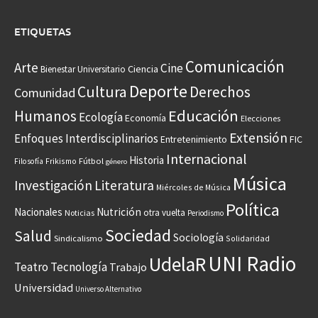
ETIQUETAS
Comunicación
Arte
Cine
Ciencia
Bienestar Universitario
Deporte
Cultura
Derechos
Comunidad
Educación
Humanos
Ecología
Economía
Elecciones
Extensión
Enfoques Interdisciplinarios
Entretenimiento
FIC
Internacional
Historia
Frikismo
Fútbol
Filosofía
género
Música
Investigación
Literatura
Miércoles de Música
Política
Nacionales
Nutrición
otra vuelta
Noticias
Periodismo
Sociedad
Salud
Sociología
Sindicalismo
Solidaridad
UNI Radio
UdelaR
Teatro
Tecnología
Trabajo
Universidad
Universo Alternativo