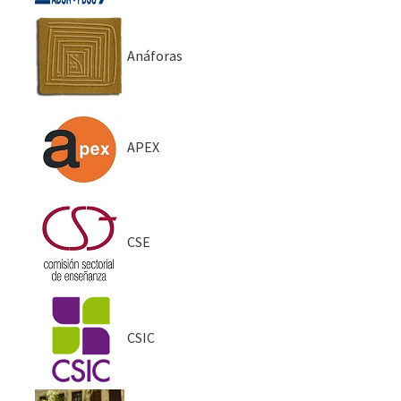
Anáforas
APEX
CSE
CSIC