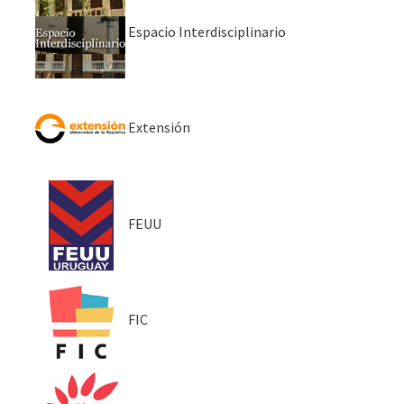
Espacio Interdisciplinario
Extensión
FEUU
FIC