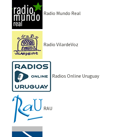
Radio Mundo Real
Radio VilardeVoz
Radios Online Uruguay
RAU