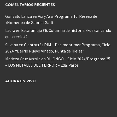
COMENTARIOS RECIENTES
Gonzalo Lanza
en
Así y Asá. Programa 10. Reseña de
«Homerar» de Gabriel Galli
Laura
en
Escaramujo #6: Columna de historia «Fue cantando
que crecí» #2
Silvana
en
Cientotrés PIM – Decimoprimer Programa, Ciclo
2024: “Barrio Nuevo Viñedo, Punta de Rieles”
Maritza Cruz Arzola
en
BILONGO – Ciclo 2024/Programa 25
– LOS METALES DEL TERROR – 2da. Parte
AHORA EN VIVO