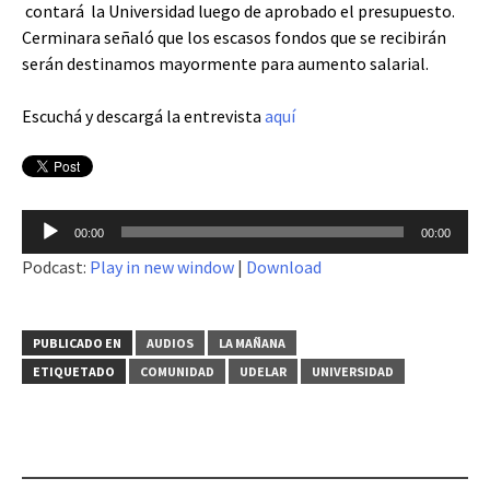
contará la Universidad luego de aprobado el presupuesto.
Cerminara señaló que los escasos fondos que se recibirán
serán destinamos mayormente para aumento salarial.
Escuchá y descargá la entrevista
aquí
Reproductor
00:00
00:00
de
Podcast:
Play in new window
|
Download
audio
PUBLICADO EN
AUDIOS
LA MAÑANA
ETIQUETADO
COMUNIDAD
UDELAR
UNIVERSIDAD