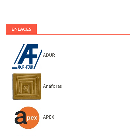
ENLACES
ADUR
Anáforas
APEX