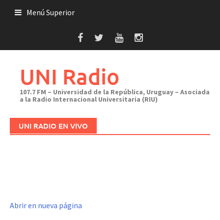
Saltar
Menú Superior
al
contenido
UNI Radio
107.7 FM – Universidad de la República, Uruguay – Asociada
a la Radio Internacional Universitaria (RIU)
UNI RADIO EN VIVO
Abrir en nueva página