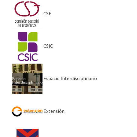
CSE
CSIC
Espacio Interdisciplinario
Extensión