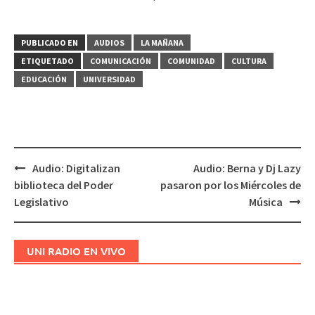
PUBLICADO EN
AUDIOS
LA MAÑANA
ETIQUETADO
COMUNICACIÓN
COMUNIDAD
CULTURA
EDUCACIÓN
UNIVERSIDAD
Audio: Digitalizan
Audio: Berna y Dj Lazy
Navegación
biblioteca del Poder
pasaron por los Miércoles de
de
Legislativo
Música
entradas
UNI RADIO EN VIVO