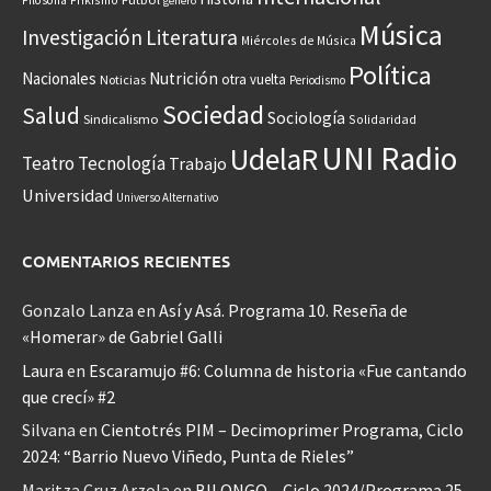
Filosofía
género
Música
Investigación
Literatura
Miércoles de Música
Política
Nacionales
Nutrición
otra vuelta
Noticias
Periodismo
Sociedad
Salud
Sociología
Sindicalismo
Solidaridad
UNI Radio
UdelaR
Teatro
Tecnología
Trabajo
Universidad
Universo Alternativo
COMENTARIOS RECIENTES
Gonzalo Lanza
en
Así y Asá. Programa 10. Reseña de
«Homerar» de Gabriel Galli
Laura
en
Escaramujo #6: Columna de historia «Fue cantando
que crecí» #2
Silvana
en
Cientotrés PIM – Decimoprimer Programa, Ciclo
2024: “Barrio Nuevo Viñedo, Punta de Rieles”
Maritza Cruz Arzola
en
BILONGO – Ciclo 2024/Programa 25