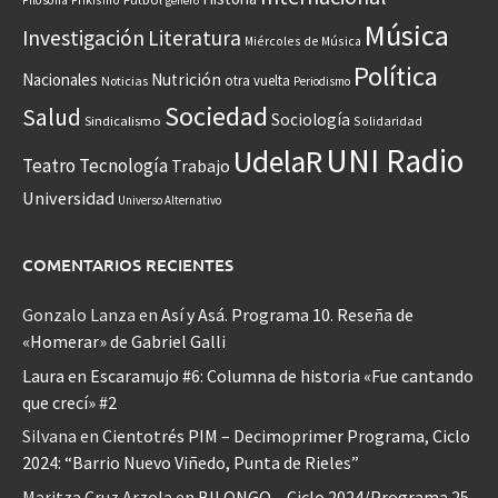
Filosofía
género
Música
Investigación
Literatura
Miércoles de Música
Política
Nacionales
Nutrición
otra vuelta
Noticias
Periodismo
Sociedad
Salud
Sociología
Sindicalismo
Solidaridad
UNI Radio
UdelaR
Teatro
Tecnología
Trabajo
Universidad
Universo Alternativo
COMENTARIOS RECIENTES
Gonzalo Lanza
en
Así y Asá. Programa 10. Reseña de
«Homerar» de Gabriel Galli
Laura
en
Escaramujo #6: Columna de historia «Fue cantando
que crecí» #2
Silvana
en
Cientotrés PIM – Decimoprimer Programa, Ciclo
2024: “Barrio Nuevo Viñedo, Punta de Rieles”
Maritza Cruz Arzola
en
BILONGO – Ciclo 2024/Programa 25