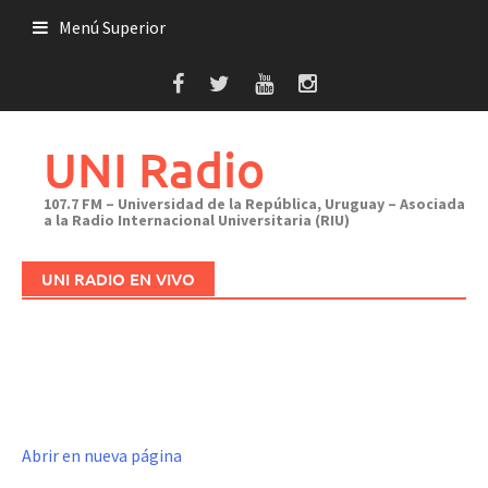
Saltar
Menú Superior
al
contenido
UNI Radio
107.7 FM – Universidad de la República, Uruguay – Asociada
a la Radio Internacional Universitaria (RIU)
UNI RADIO EN VIVO
Abrir en nueva página