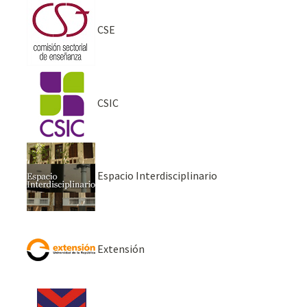
CSE
CSIC
Espacio Interdisciplinario
Extensión