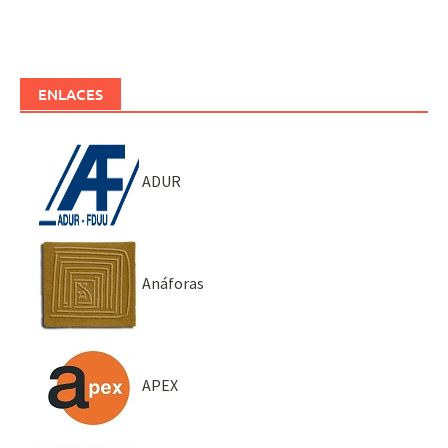
ENLACES
ADUR
Anáforas
APEX