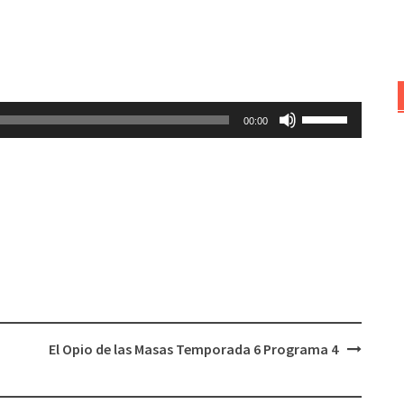
Utiliza
00:00
las
teclas
de
flecha
arriba/abajo
para
aumentar
o
disminuir
el
El Opio de las Masas Temporada 6 Programa 4
volumen.