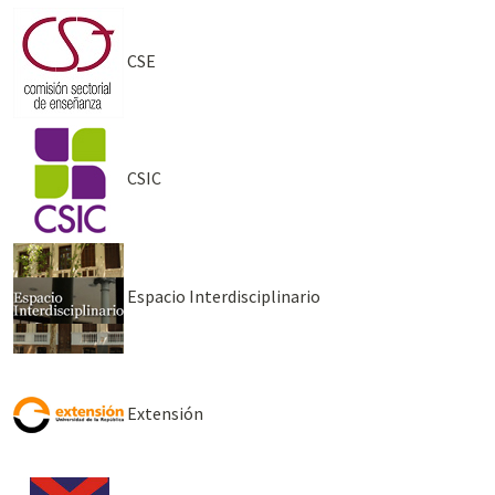
CSE
CSIC
Espacio Interdisciplinario
Extensión