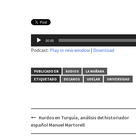
Reproductor
00:00
de
Podcast:
Play in new window
|
Download
audio
PUBLICADO EN
AUDIOS
LA MAÑANA
ETIQUETADO
DECANOS
UDELAR
UNIVERSIDAD
Kurdos en Turquía, análisis del historiador
Navegación
español Manuel Martorell
de