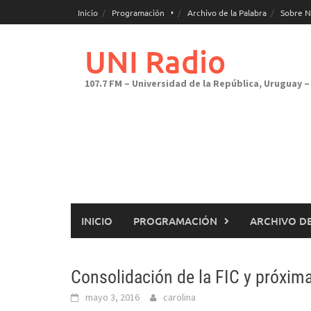
Saltar
Inicio
Programación
Archivo de la Palabra
Sobre N
al
contenido
UNI Radio
107.7 FM – Universidad de la República, Uruguay – 
INICIO
PROGRAMACIÓN
ARCHIVO DE
Consolidación de la FIC y próxima
mayo 3, 2016
carolina