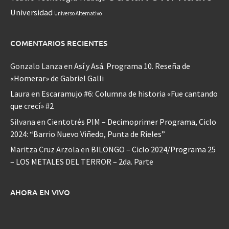
Universidad
Universo Alternativo
COMENTARIOS RECIENTES
Gonzalo Lanza
en
Así y Asá. Programa 10. Reseña de
«Homerar» de Gabriel Galli
Laura
en
Escaramujo #6: Columna de historia «Fue cantando
que crecí» #2
Silvana
en
Cientotrés PIM – Decimoprimer Programa, Ciclo
2024: “Barrio Nuevo Viñedo, Punta de Rieles”
Maritza Cruz Arzola
en
BILONGO – Ciclo 2024/Programa 25
– LOS METALES DEL TERROR – 2da. Parte
AHORA EN VIVO