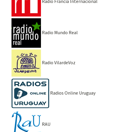
Radio Francia Internacional
Radio Mundo Real
Radio VilardeVoz
Radios Online Uruguay
RAU