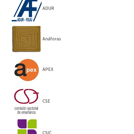
ADUR
Anáforas
APEX
CSE
CSIC