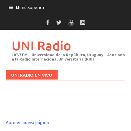
Saltar
Menú Superior
al
contenido
UNI Radio
107.7 FM – Universidad de la República, Uruguay – Asociada
a la Radio Internacional Universitaria (RIU)
UNI RADIO EN VIVO
Abrir en nueva página