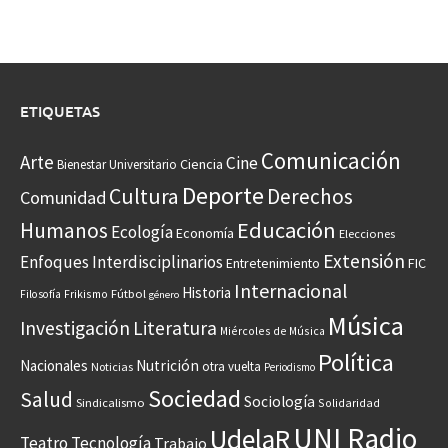
ETIQUETAS
Comunicación
Arte
Cine
Ciencia
Bienestar Universitario
Deporte
Cultura
Derechos
Comunidad
Educación
Humanos
Ecología
Economía
Elecciones
Extensión
Enfoques Interdisciplinarios
Entretenimiento
FIC
Internacional
Historia
Frikismo
Fútbol
Filosofía
género
Música
Investigación
Literatura
Miércoles de Música
Política
Nacionales
Nutrición
otra vuelta
Noticias
Periodismo
Sociedad
Salud
Sociología
Sindicalismo
Solidaridad
UNI Radio
UdelaR
Teatro
Tecnología
Trabajo