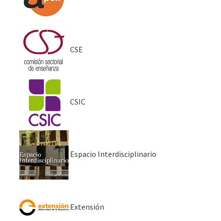
CSE
CSIC
Espacio Interdisciplinario
Extensión