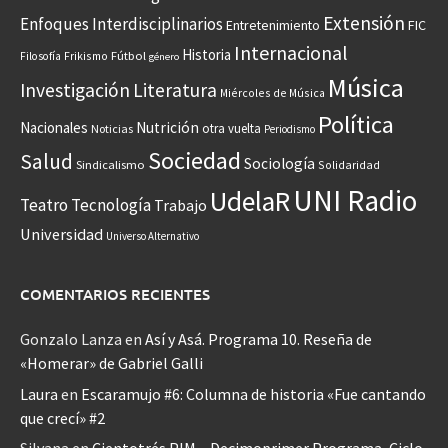
Extensión
Enfoques Interdisciplinarios
Entretenimiento
FIC
Internacional
Historia
Frikismo
Fútbol
Filosofía
género
Música
Investigación
Literatura
Miércoles de Música
Política
Nacionales
Nutrición
otra vuelta
Noticias
Periodismo
Sociedad
Salud
Sociología
Sindicalismo
Solidaridad
UNI Radio
UdelaR
Teatro
Tecnología
Trabajo
Universidad
Universo Alternativo
COMENTARIOS RECIENTES
Gonzalo Lanza
en
Así y Asá. Programa 10. Reseña de
«Homerar» de Gabriel Galli
Laura
en
Escaramujo #6: Columna de historia «Fue cantando
que crecí» #2