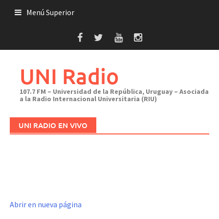
Saltar
Menú Superior
al
contenido
UNI Radio
107.7 FM – Universidad de la República, Uruguay – Asociada
a la Radio Internacional Universitaria (RIU)
UNI RADIO EN VIVO
Abrir en nueva página