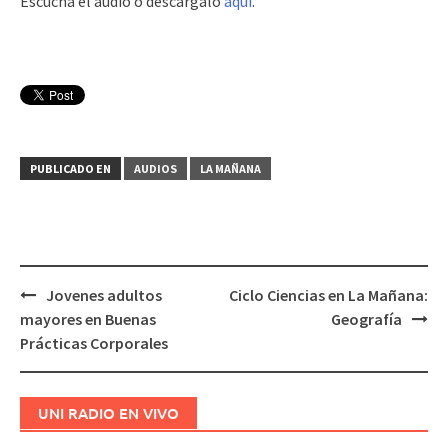
Escuchá el audio o descargalo
aquí
.
PUBLICADO EN
AUDIOS
LA MAÑANA
Jovenes adultos
Ciclo Ciencias en La Mañana:
Navegación
mayores en Buenas
Geografía
de
Prácticas Corporales
entradas
UNI RADIO EN VIVO