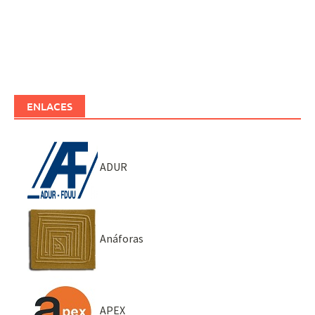
ENLACES
ADUR
Anáforas
APEX