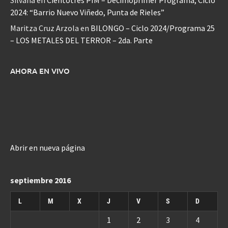
Silvana
en
Cientotrés PIM – Decimoprimer Programa, Ciclo
2024: “Barrio Nuevo Viñedo, Punta de Rieles”
Maritza Cruz Arzola
en
BILONGO – Ciclo 2024/Programa 25
– LOS METALES DEL TERROR – 2da. Parte
AHORA EN VIVO
Abrir en nueva página
septiembre 2016
L
M
X
J
V
S
D
1
2
3
4