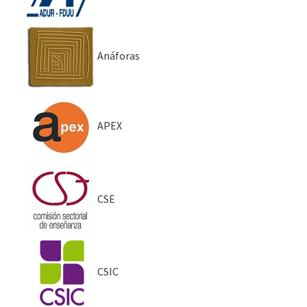
Anáforas
APEX
CSE
CSIC