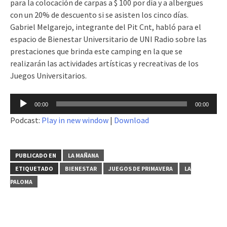
para la colocación de carpas a $ 100 por día y a albergues
con un 20% de descuento si se asisten los cinco días.
Gabriel Melgarejo, integrante del Pit Cnt, habló para el
espacio de Bienestar Universitario de UNI Radio sobre las
prestaciones que brinda este camping en la que se
realizarán las actividades artísticas y recreativas de los
Juegos Universitarios.
Reproductor
00:00
00:00
de
Podcast:
Play in new window
|
Download
audio
PUBLICADO EN
LA MAÑANA
ETIQUETADO
BIENESTAR
JUEGOS DE PRIMAVERA
LA
PALOMA