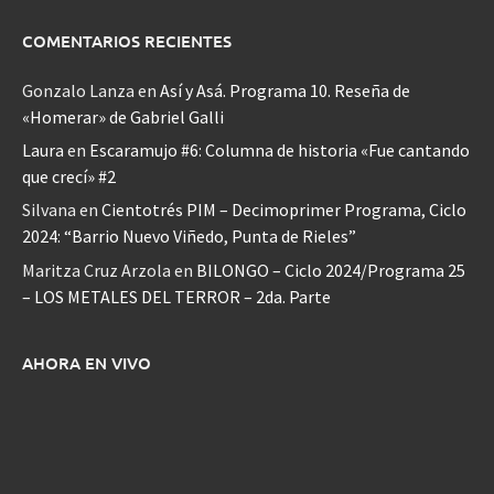
COMENTARIOS RECIENTES
Gonzalo Lanza
en
Así y Asá. Programa 10. Reseña de
«Homerar» de Gabriel Galli
Laura
en
Escaramujo #6: Columna de historia «Fue cantando
que crecí» #2
Silvana
en
Cientotrés PIM – Decimoprimer Programa, Ciclo
2024: “Barrio Nuevo Viñedo, Punta de Rieles”
Maritza Cruz Arzola
en
BILONGO – Ciclo 2024/Programa 25
– LOS METALES DEL TERROR – 2da. Parte
AHORA EN VIVO