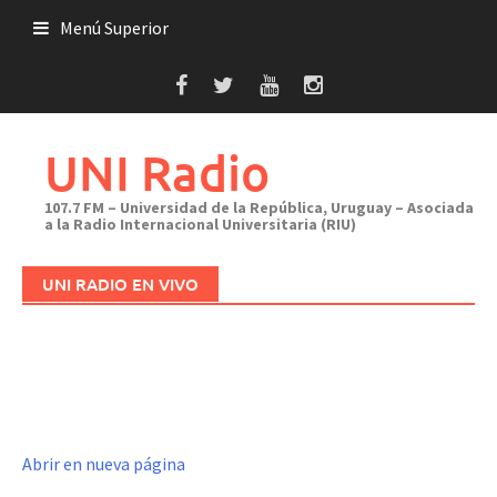
Saltar
Menú Superior
al
contenido
UNI Radio
107.7 FM – Universidad de la República, Uruguay – Asociada
a la Radio Internacional Universitaria (RIU)
UNI RADIO EN VIVO
Abrir en nueva página