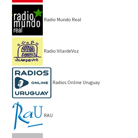
Radio Mundo Real
Radio VilardeVoz
Radios Online Uruguay
RAU