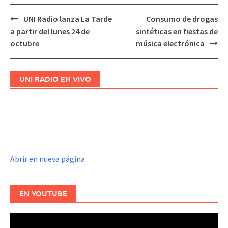
UNI Radio lanza La Tarde
Consumo de drogas
Navegación
a partir del lunes 24 de
sintéticas en fiestas de
de
octubre
música electrónica
entradas
UNI RADIO EN VIVO
Abrir en nueva página
EN YOUTUBE