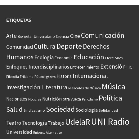
ETIQUETAS
Comunicación
Arte
Cine
Ciencia
Bienestar Universitario
Deporte
Cultura
Derechos
Comunidad
Educación
Humanos
Ecología
Economía
Elecciones
Extensión
Enfoques Interdisciplinarios
Entretenimiento
FIC
Internacional
Historia
Frikismo
Fútbol
Filosofía
género
Música
Investigación
Literatura
Miércoles de Música
Política
Nacionales
Nutrición
otra vuelta
Noticias
Periodismo
Sociedad
Salud
Sociología
Sindicalismo
Solidaridad
UNI Radio
UdelaR
Teatro
Tecnología
Trabajo
Universidad
Universo Alternativo