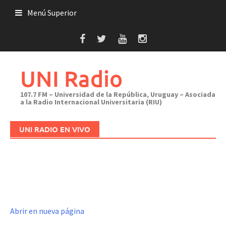
Saltar
Menú Superior
al
contenido
UNI Radio
107.7 FM – Universidad de la República, Uruguay – Asociada
a la Radio Internacional Universitaria (RIU)
UNI RADIO EN VIVO
Abrir en nueva página