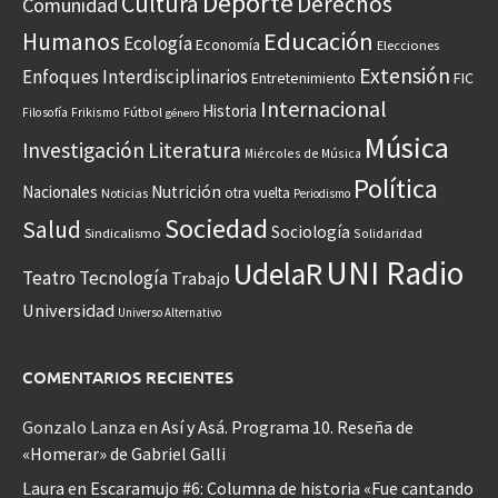
Deporte
Cultura
Derechos
Comunidad
Educación
Humanos
Ecología
Economía
Elecciones
Extensión
Enfoques Interdisciplinarios
Entretenimiento
FIC
Internacional
Historia
Frikismo
Fútbol
Filosofía
género
Música
Investigación
Literatura
Miércoles de Música
Política
Nacionales
Nutrición
otra vuelta
Noticias
Periodismo
Sociedad
Salud
Sociología
Sindicalismo
Solidaridad
UNI Radio
UdelaR
Teatro
Tecnología
Trabajo
Universidad
Universo Alternativo
COMENTARIOS RECIENTES
Gonzalo Lanza
en
Así y Asá. Programa 10. Reseña de
«Homerar» de Gabriel Galli
Laura
en
Escaramujo #6: Columna de historia «Fue cantando