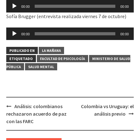
Reproductor
00:00
00:00
de
Sofía Brugger (entrevista realizada viernes 7 de octubre)
audio
Reproductor
00:00
00:00
de
audio
PUBLICADO EN
LA MAÑANA
ETIQUETADO
FACULTAD DE PSICOLOGÍA
MINISTERIO DE SALUD
PÚBLICA
SALUD MENTAL
Análisis: colombianos
Colombia vs Uruguay: el
Navegación
rechazaron acuerdo de paz
análisis previo
de
con las FARC
entradas