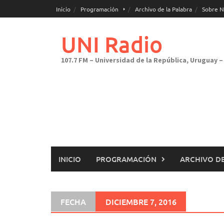
Saltar
Inicio
Programación
Archivo de la Palabra
Sobre N
al
contenido
UNI Radio
107.7 FM – Universidad de la República, Uruguay – 
INICIO
PROGRAMACIÓN
ARCHIVO DE
FECHA
DICIEMBRE 7, 2016