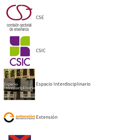
CSE
CSIC
Espacio Interdisciplinario
Extensión