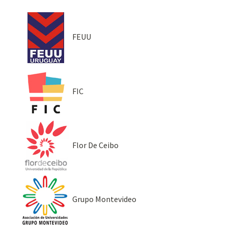
FEUU
FIC
Flor De Ceibo
Grupo Montevideo