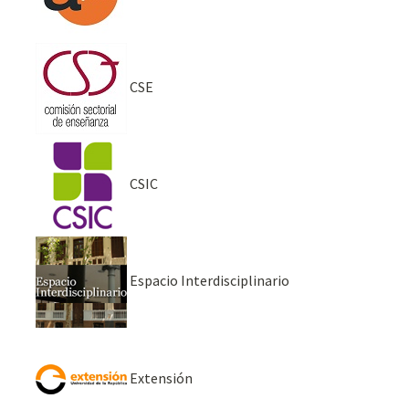
CSE
CSIC
Espacio Interdisciplinario
Extensión