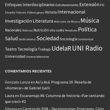
Extensión
Enfoques Interdisciplinarios
Entretenimiento
FIC
Internacional
Historia
Frikismo
Fútbol
Filosofía
género
Música
Investigación
Literatura
Miércoles de Música
Política
Nacionales
Nutrición
otra vuelta
Noticias
Periodismo
Sociedad
Salud
Sociología
Sindicalismo
Solidaridad
UNI Radio
UdelaR
Teatro
Tecnología
Trabajo
Universidad
Universo Alternativo
COMENTARIOS RECIENTES
Gonzalo Lanza
en
Así y Asá. Programa 10. Reseña de
«Homerar» de Gabriel Galli
Laura
en
Escaramujo #6: Columna de historia «Fue cantando
que crecí» #2
Silvana
en
Cientotrés PIM – Decimoprimer Programa, Ciclo