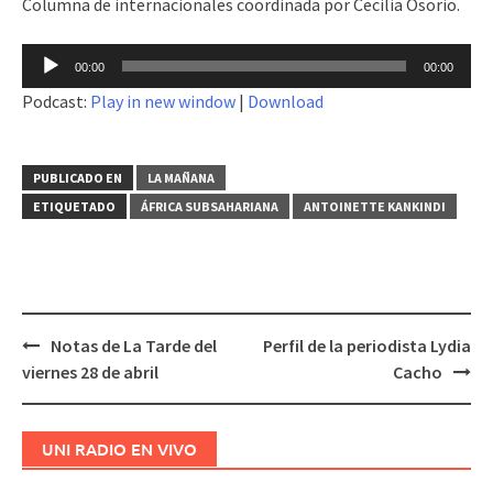
Columna de internacionales coordinada por Cecilia Osorio.
Reproductor
00:00
00:00
de
Podcast:
Play in new window
|
Download
audio
PUBLICADO EN
LA MAÑANA
ETIQUETADO
ÁFRICA SUBSAHARIANA
ANTOINETTE KANKINDI
Notas de La Tarde del
Perfil de la periodista Lydia
Navegación
viernes 28 de abril
Cacho
de
entradas
UNI RADIO EN VIVO