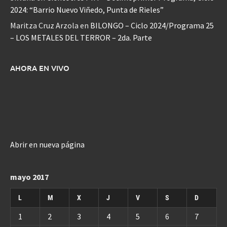
2024: “Barrio Nuevo Viñedo, Punta de Rieles”
Maritza Cruz Arzola
en
BILONGO – Ciclo 2024/Programa 25
– LOS METALES DEL TERROR – 2da. Parte
AHORA EN VIVO
Abrir en nueva página
mayo 2017
L
M
X
J
V
S
D
1
2
3
4
5
6
7