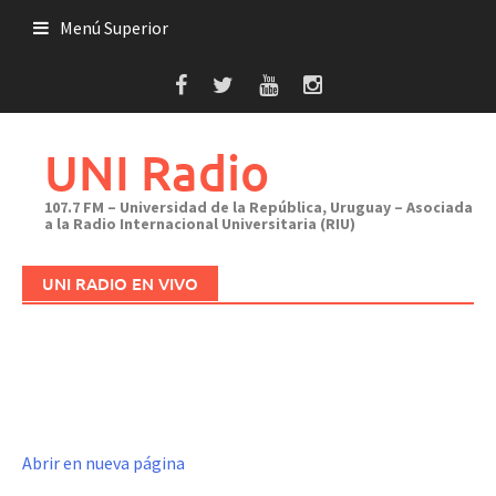
Saltar
Menú Superior
al
contenido
UNI Radio
107.7 FM – Universidad de la República, Uruguay – Asociada
a la Radio Internacional Universitaria (RIU)
UNI RADIO EN VIVO
Abrir en nueva página