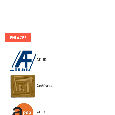
ENLACES
ADUR
Anáforas
APEX