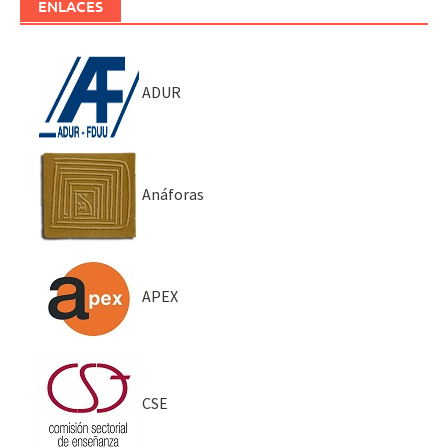
ENLACES
ADUR
Anáforas
APEX
CSE