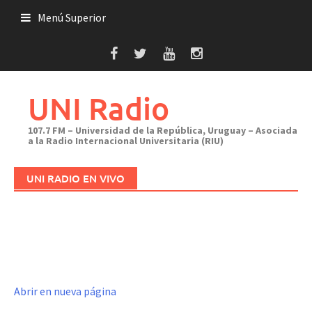
Saltar
Menú Superior
al
contenido
UNI Radio
107.7 FM – Universidad de la República, Uruguay – Asociada
a la Radio Internacional Universitaria (RIU)
UNI RADIO EN VIVO
Abrir en nueva página