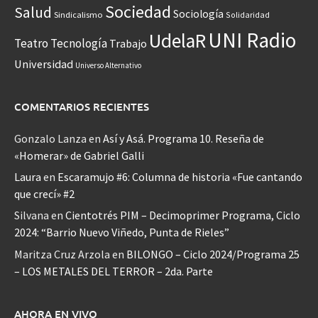
Sociedad
Salud
Sociología
Sindicalismo
Solidaridad
UNI Radio
UdelaR
Teatro
Tecnología
Trabajo
Universidad
Universo Alternativo
COMENTARIOS RECIENTES
Gonzalo Lanza
en
Así y Asá. Programa 10. Reseña de
«Homerar» de Gabriel Galli
Laura
en
Escaramujo #6: Columna de historia «Fue cantando
que crecí» #2
Silvana
en
Cientotrés PIM – Decimoprimer Programa, Ciclo
2024: “Barrio Nuevo Viñedo, Punta de Rieles”
Maritza Cruz Arzola
en
BILONGO – Ciclo 2024/Programa 25
– LOS METALES DEL TERROR – 2da. Parte
AHORA EN VIVO