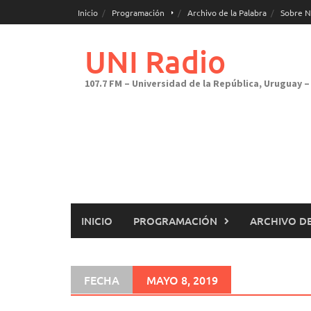
Saltar
Inicio
Programación
Archivo de la Palabra
Sobre N
al
contenido
UNI Radio
107.7 FM – Universidad de la República, Uruguay – 
INICIO
PROGRAMACIÓN
ARCHIVO DE
FECHA
MAYO 8, 2019