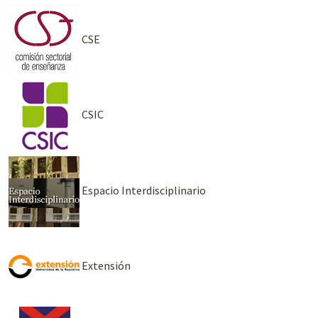
CSE
CSIC
Espacio Interdisciplinario
Extensión