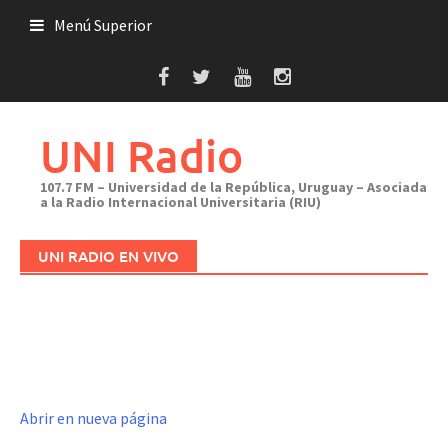
Saltar
Menú Superior
al
contenido
UNI Radio
107.7 FM – Universidad de la República, Uruguay – Asociada
a la Radio Internacional Universitaria (RIU)
UNI RADIO EN VIVO
Abrir en nueva página