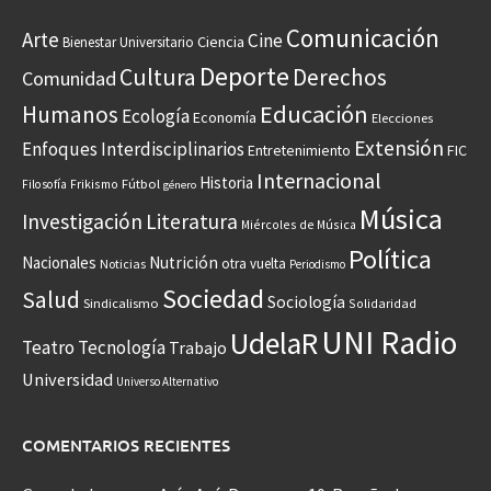
Comunicación
Arte
Cine
Ciencia
Bienestar Universitario
Deporte
Cultura
Derechos
Comunidad
Educación
Humanos
Ecología
Economía
Elecciones
Extensión
Enfoques Interdisciplinarios
Entretenimiento
FIC
Internacional
Historia
Frikismo
Fútbol
Filosofía
género
Música
Investigación
Literatura
Miércoles de Música
Política
Nacionales
Nutrición
otra vuelta
Noticias
Periodismo
Sociedad
Salud
Sociología
Sindicalismo
Solidaridad
UNI Radio
UdelaR
Teatro
Tecnología
Trabajo
Universidad
Universo Alternativo
COMENTARIOS RECIENTES