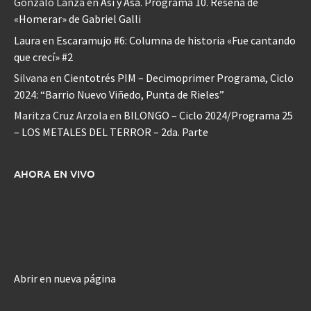
Gonzalo Lanza
en
Así y Asá. Programa 10. Reseña de
«Homerar» de Gabriel Galli
Laura
en
Escaramujo #6: Columna de historia «Fue cantando
que crecí» #2
Silvana
en
Cientotrés PIM – Decimoprimer Programa, Ciclo
2024: “Barrio Nuevo Viñedo, Punta de Rieles”
Maritza Cruz Arzola
en
BILONGO – Ciclo 2024/Programa 25
– LOS METALES DEL TERROR – 2da. Parte
AHORA EN VIVO
Abrir en nueva página