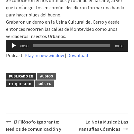
Se conocieron en los ómnibus y tocando en la calle, al ver
que tenían gustos en común, decidieron formar una banda
para hacer blues del bueno.
Grabaron un demo en la Usina Cultural del Cerro y desde
entonces recorren las calles de Montevideo como unos
verdaderos Insectos Urbanos.
Reproductor
00:00
00:00
de
Podcast:
Play in new window
|
Download
audio
PUBLICADO EN
AUDIOS
ETIQUETADO
MÚSICA
El Filósofo Ignorante:
La Nota Musical: Las
Navegación
Medios de comunicación y
Pantuflas Cósmicas
de