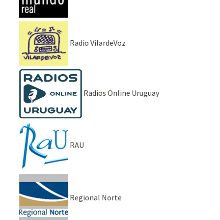
Radio VilardeVoz
Radios Online Uruguay
RAU
Regional Norte