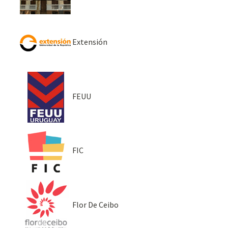
Extensión
FEUU
FIC
Flor De Ceibo