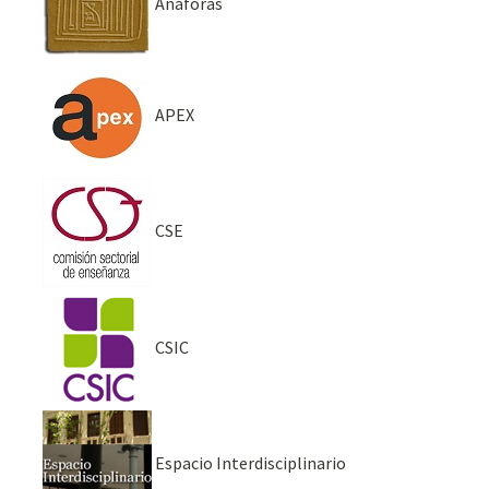
Anáforas
APEX
CSE
CSIC
Espacio Interdisciplinario