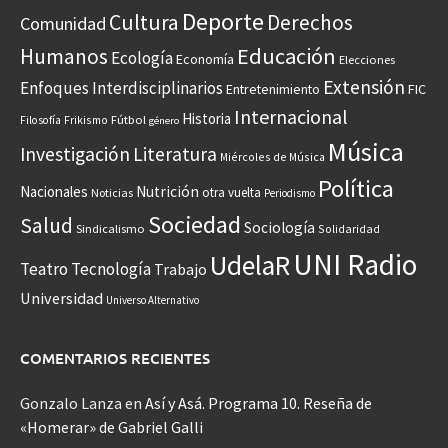
Deporte
Cultura
Derechos
Comunidad
Educación
Humanos
Ecología
Economía
Elecciones
Extensión
Enfoques Interdisciplinarios
Entretenimiento
FIC
Internacional
Historia
Frikismo
Fútbol
Filosofía
género
Música
Investigación
Literatura
Miércoles de Música
Política
Nacionales
Nutrición
otra vuelta
Noticias
Periodismo
Sociedad
Salud
Sociología
Sindicalismo
Solidaridad
UNI Radio
UdelaR
Teatro
Tecnología
Trabajo
Universidad
Universo Alternativo
COMENTARIOS RECIENTES
Gonzalo Lanza
en
Así y Asá. Programa 10. Reseña de
«Homerar» de Gabriel Galli