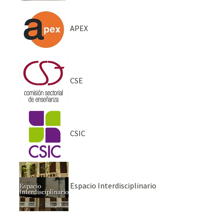
APEX
CSE
CSIC
Espacio Interdisciplinario