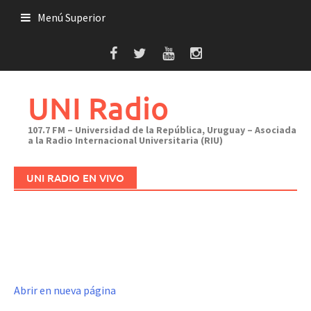
Saltar
Menú Superior
al
contenido
UNI Radio
107.7 FM – Universidad de la República, Uruguay – Asociada
a la Radio Internacional Universitaria (RIU)
UNI RADIO EN VIVO
Abrir en nueva página