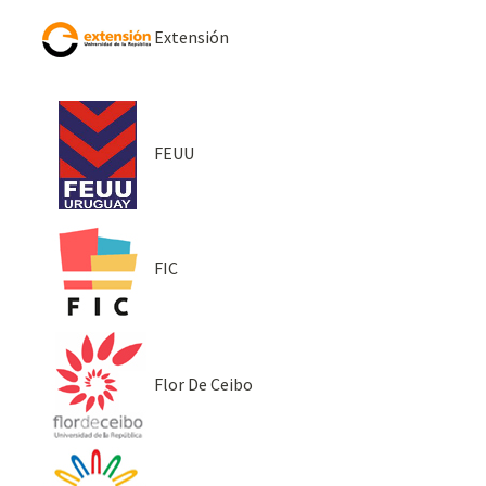
Extensión
FEUU
FIC
Flor De Ceibo