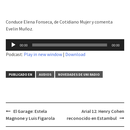
Conduce Elena Fonseca, de Cotidiano Mujer y comenta
Evelin Muñoz.
Reproductor
00:00
00:00
de
Podcast:
Play in new window
|
Download
audio
PUBLICADO EN
AUDIOS
NOVEDADES DE UNI RADIO
El Garage: Estela
Arial 12: Henry Cohen
Navegación
Magnone y Luis Figarola
reconocido en Estambul
de
entradas