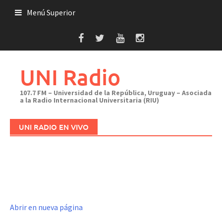
Saltar
Menú Superior
al
contenido
UNI Radio
107.7 FM – Universidad de la República, Uruguay – Asociada
a la Radio Internacional Universitaria (RIU)
UNI RADIO EN VIVO
Abrir en nueva página