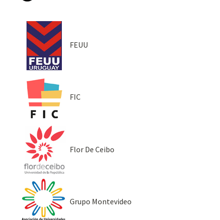
FEUU
FIC
Flor De Ceibo
Grupo Montevideo