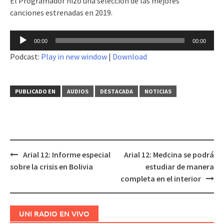
El Programador hizo una selección de las mejores
canciones estrenadas en 2019.
Reproductor
00:00
00:00
de
Podcast:
Play in new window
|
Download
audio
PUBLICADO EN
AUDIOS
DESTACADA
NOTICIAS
Arial 12: Informe especial
Arial 12: Medcina se podrá
Navegación
sobre la crisis en Bolivia
estudiar de manera
de
completa en el interior
entradas
UNI RADIO EN VIVO