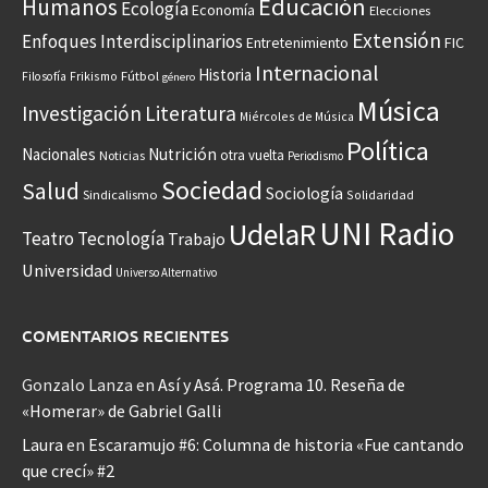
Educación
Humanos
Ecología
Economía
Elecciones
Extensión
Enfoques Interdisciplinarios
Entretenimiento
FIC
Internacional
Historia
Frikismo
Fútbol
Filosofía
género
Música
Investigación
Literatura
Miércoles de Música
Política
Nacionales
Nutrición
otra vuelta
Noticias
Periodismo
Sociedad
Salud
Sociología
Sindicalismo
Solidaridad
UNI Radio
UdelaR
Teatro
Tecnología
Trabajo
Universidad
Universo Alternativo
COMENTARIOS RECIENTES
Gonzalo Lanza
en
Así y Asá. Programa 10. Reseña de
«Homerar» de Gabriel Galli
Laura
en
Escaramujo #6: Columna de historia «Fue cantando
que crecí» #2