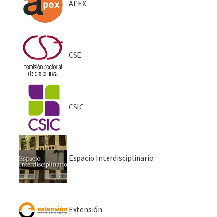
APEX
CSE
CSIC
Espacio Interdisciplinario
Extensión