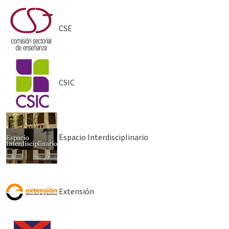
CSE
CSIC
Espacio Interdisciplinario
Extensión