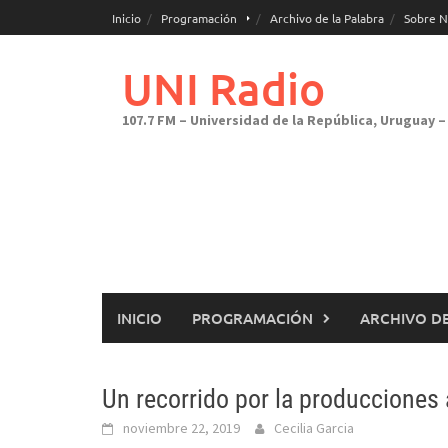
Saltar
Inicio
Programación
Archivo de la Palabra
Sobre N
al
contenido
UNI Radio
107.7 FM – Universidad de la República, Uruguay – 
INICIO
PROGRAMACIÓN
ARCHIVO DE
Un recorrido por la produccione
noviembre 22, 2019
Cecilia Garcia