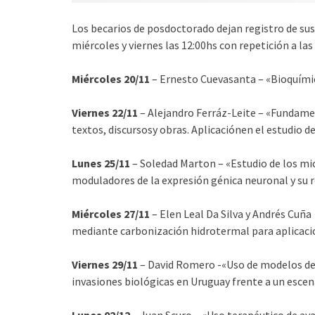
Los becarios de posdoctorado dejan registro de sus
miércoles y viernes las 12:00hs con repetición a la
Miércoles 20/11
– Ernesto Cuevasanta – «Bioquímic
Viernes 22/11
– Alejandro Ferráz-Leite – «Fundame
textos, discursosy obras. Aplicaciónen el estudio de
Lunes 25/11
– Soledad Marton – «Estudio de los m
moduladores de la expresión génica neuronal y su ro
Miércoles 27/11
– Elen Leal Da Silva y Andrés Cu
mediante carbonización hidrotermal para aplicaci
Viernes 29/11
– David Romero -«Uso de modelos de d
invasiones biológicas en Uruguay frente a un escen
Lunes 02/12
– Juan Scuro – «
Uso terapéutico de aya