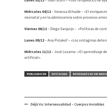
Miércoles 04/12
– Vanessa Athaide – «E
l enriqueci
neonatal y en la adolescencia sobre procesos emoc
Viernes 06/12
– Diego Sanjurjo – «
Políticas de con
Lunes 09/12
– Ana Polakof – «Los sintagmas deter
Miércoles 11/12
– José Lezama -«El aprendizaje de
artificial».
PUBLICADO EN
DESTACADA
NOVEDADES DE UNI RADI
Déjà Vu: Intersexualidad – Cuerpos Invisibles