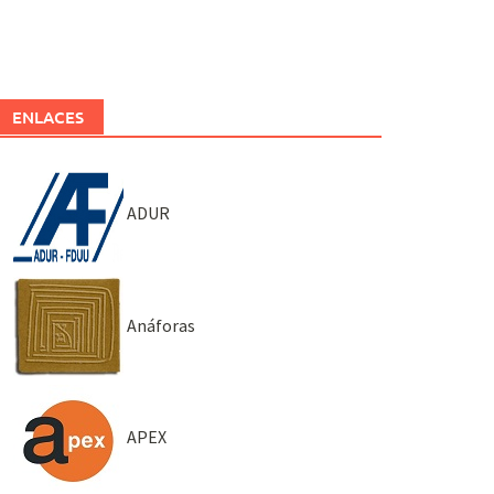
ENLACES
ADUR
Anáforas
APEX