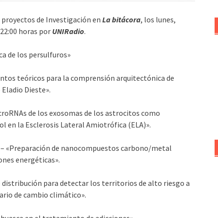
 proyectos de Investigación en
La bitácora
, los lunes,
s 22:00 horas por
UNIRadio
.
a de los persulfuros»
ntos teóricos para la comprensión arquitectónica de
 Eladio Dieste».
icroRNAs de los exosomas de los astrocitos como
l en la Esclerosis Lateral Amiotrófica (ELA)».
ña – «Preparación de nanocompuestos carbono/metal
ones energéticas».
istribución para detectar los territorios de alto riesgo a
ario de cambio climático».
huasca en el tratamiento de adicciones».