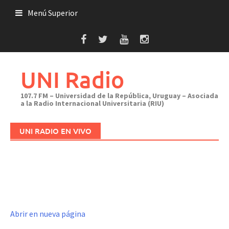
Saltar
Menú Superior
al
contenido
UNI Radio
107.7 FM – Universidad de la República, Uruguay – Asociada
a la Radio Internacional Universitaria (RIU)
UNI RADIO EN VIVO
Abrir en nueva página