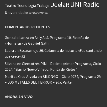
UNI Radio
UdelaR
Teatro
Tecnología
Trabajo
Universidad
Universo Alternativo
COMENTARIOS RECIENTES
Gonzalo Lanza
en
Así y Asá. Programa 10. Reseña de
«Homerar» de Gabriel Galli
Laura
en
Escaramujo #6: Columna de historia «Fue cantando
que crecí» #2
Silvana
en
Cientotrés PIM – Decimoprimer Programa, Ciclo
2024: “Barrio Nuevo Viñedo, Punta de Rieles”
Maritza Cruz Arzola
en
BILONGO – Ciclo 2024/Programa 25
– LOS METALES DEL TERROR – 2da. Parte
AHORA EN VIVO