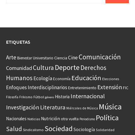
ETIQUETAS
Comunicación
Arte
Cine
Ciencia
Bienestar Universitario
Deporte
Cultura
Derechos
Comunidad
Educación
Humanos
Ecología
Economía
Elecciones
Extensión
Enfoques Interdisciplinarios
Entretenimiento
FIC
Internacional
Historia
Frikismo
Fútbol
Filosofía
género
Música
Investigación
Literatura
Miércoles de Música
Política
Nacionales
Nutrición
otra vuelta
Noticias
Periodismo
Sociedad
Salud
Sociología
Sindicalismo
Solidaridad