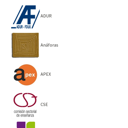
ADUR
Anáforas
APEX
CSE