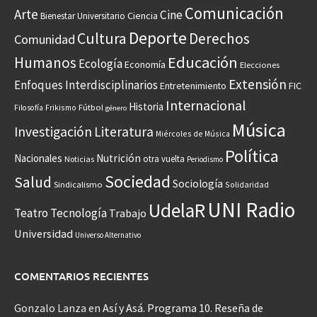
Comunicación
Arte
Cine
Ciencia
Bienestar Universitario
Deporte
Cultura
Derechos
Comunidad
Educación
Humanos
Ecología
Economía
Elecciones
Extensión
Enfoques Interdisciplinarios
Entretenimiento
FIC
Internacional
Historia
Frikismo
Fútbol
Filosofía
género
Música
Investigación
Literatura
Miércoles de Música
Política
Nacionales
Nutrición
otra vuelta
Noticias
Periodismo
Sociedad
Salud
Sociología
Sindicalismo
Solidaridad
UNI Radio
UdelaR
Teatro
Tecnología
Trabajo
Universidad
Universo Alternativo
COMENTARIOS RECIENTES
Gonzalo Lanza
en
Así y Asá. Programa 10. Reseña de