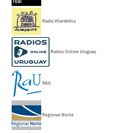
Radio VilardeVoz
Radios Online Uruguay
RAU
Regional Norte