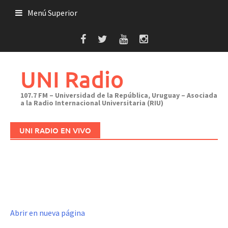
Saltar
Menú Superior
al
contenido
UNI Radio
107.7 FM – Universidad de la República, Uruguay – Asociada
a la Radio Internacional Universitaria (RIU)
UNI RADIO EN VIVO
Abrir en nueva página