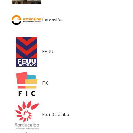
Extensión
FEUU
FIC
Flor De Ceibo