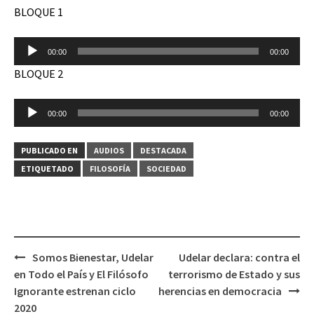
BLOQUE 1
Reproductor
00:00
00:00
de
BLOQUE 2
audio
Reproductor
00:00
00:00
de
audio
PUBLICADO EN
AUDIOS
DESTACADA
ETIQUETADO
FILOSOFÍA
SOCIEDAD
Somos Bienestar, Udelar
Udelar declara: contra el
Navegación
en Todo el País y El Filósofo
terrorismo de Estado y sus
de
Ignorante estrenan ciclo
herencias en democracia
entradas
2020