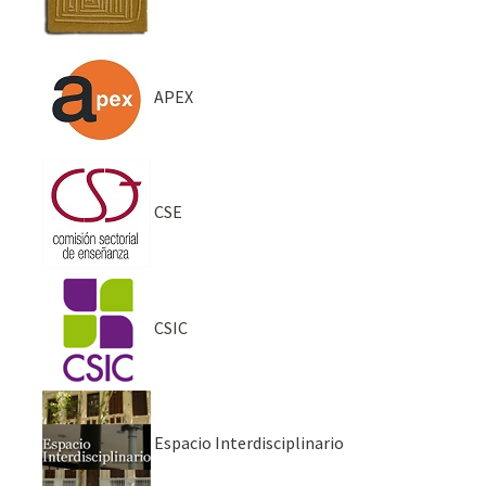
APEX
CSE
CSIC
Espacio Interdisciplinario