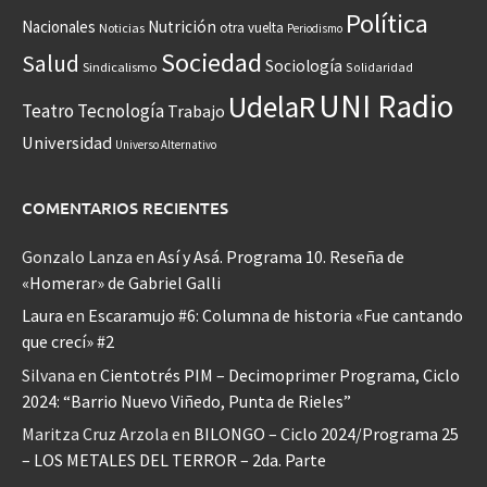
Política
Nacionales
Nutrición
otra vuelta
Noticias
Periodismo
Sociedad
Salud
Sociología
Sindicalismo
Solidaridad
UNI Radio
UdelaR
Teatro
Tecnología
Trabajo
Universidad
Universo Alternativo
COMENTARIOS RECIENTES
Gonzalo Lanza
en
Así y Asá. Programa 10. Reseña de
«Homerar» de Gabriel Galli
Laura
en
Escaramujo #6: Columna de historia «Fue cantando
que crecí» #2
Silvana
en
Cientotrés PIM – Decimoprimer Programa, Ciclo
2024: “Barrio Nuevo Viñedo, Punta de Rieles”
Maritza Cruz Arzola
en
BILONGO – Ciclo 2024/Programa 25
– LOS METALES DEL TERROR – 2da. Parte