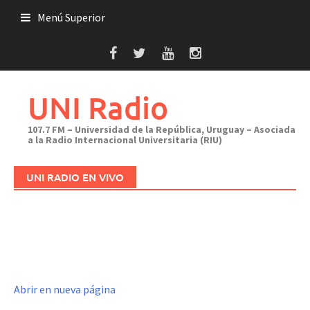
Saltar
Menú Superior
al
contenido
UNI Radio
107.7 FM – Universidad de la República, Uruguay – Asociada
a la Radio Internacional Universitaria (RIU)
UNI RADIO EN VIVO
Abrir en nueva página