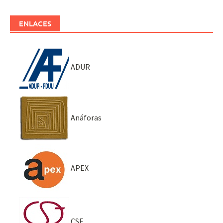
ENLACES
ADUR
Anáforas
APEX
CSE