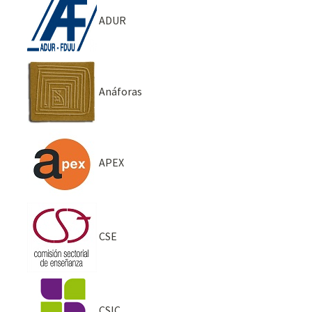
ADUR
Anáforas
APEX
CSE
CSIC