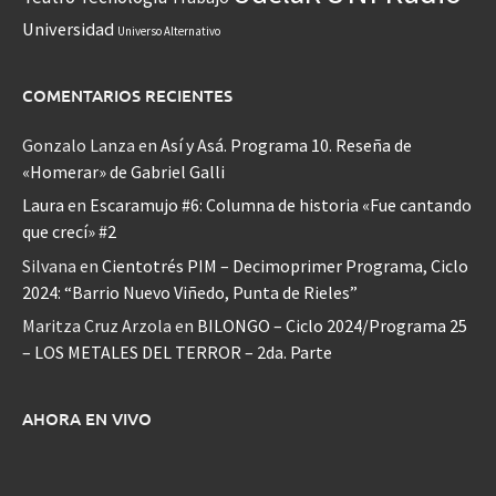
Universidad
Universo Alternativo
COMENTARIOS RECIENTES
Gonzalo Lanza
en
Así y Asá. Programa 10. Reseña de
«Homerar» de Gabriel Galli
Laura
en
Escaramujo #6: Columna de historia «Fue cantando
que crecí» #2
Silvana
en
Cientotrés PIM – Decimoprimer Programa, Ciclo
2024: “Barrio Nuevo Viñedo, Punta de Rieles”
Maritza Cruz Arzola
en
BILONGO – Ciclo 2024/Programa 25
– LOS METALES DEL TERROR – 2da. Parte
AHORA EN VIVO