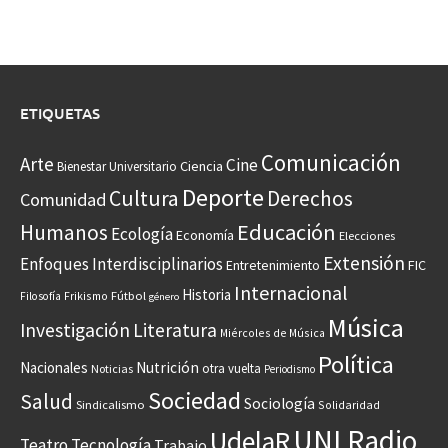
ETIQUETAS
Comunicación
Arte
Cine
Ciencia
Bienestar Universitario
Deporte
Cultura
Derechos
Comunidad
Educación
Humanos
Ecología
Economía
Elecciones
Extensión
Enfoques Interdisciplinarios
Entretenimiento
FIC
Internacional
Historia
Frikismo
Fútbol
Filosofía
género
Música
Investigación
Literatura
Miércoles de Música
Política
Nacionales
Nutrición
otra vuelta
Noticias
Periodismo
Sociedad
Salud
Sociología
Sindicalismo
Solidaridad
UNI Radio
UdelaR
Teatro
Tecnología
Trabajo