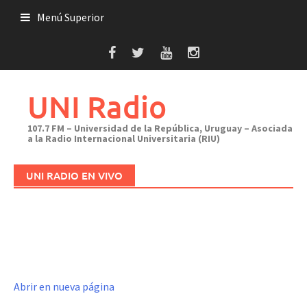
Saltar
Menú Superior
al
contenido
UNI Radio
107.7 FM – Universidad de la República, Uruguay – Asociada
a la Radio Internacional Universitaria (RIU)
UNI RADIO EN VIVO
Abrir en nueva página