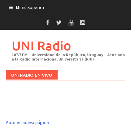
Saltar
Menú Superior
al
contenido
UNI Radio
107.7 FM – Universidad de la República, Uruguay – Asociada
a la Radio Internacional Universitaria (RIU)
UNI RADIO EN VIVO
Abrir en nueva página