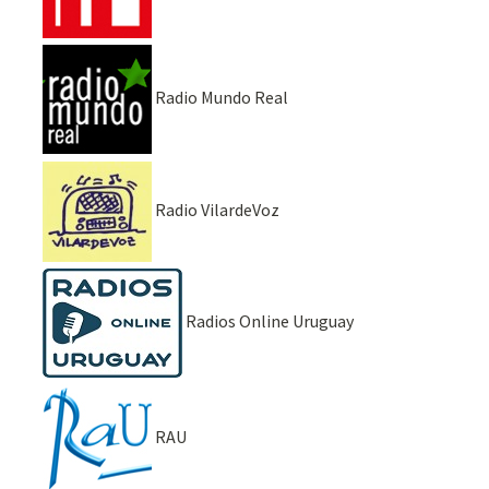
Radio Mundo Real
Radio VilardeVoz
Radios Online Uruguay
RAU