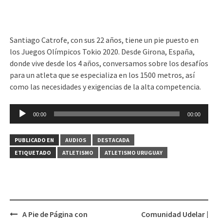
Santiago Catrofe, con sus 22 años, tiene un pie puesto en
los Juegos Olímpicos Tokio 2020. Desde Girona, España,
donde vive desde los 4 años, conversamos sobre los desafíos
para un atleta que se especializa en los 1500 metros, así
como las necesidades y exigencias de la alta competencia.
Reproductor
00:00
00:00
de
audio
PUBLICADO EN
AUDIOS
DESTACADA
ETIQUETADO
ATLETISMO
ATLETISMO URUGUAY
A Pie de Página con
Comunidad Udelar |