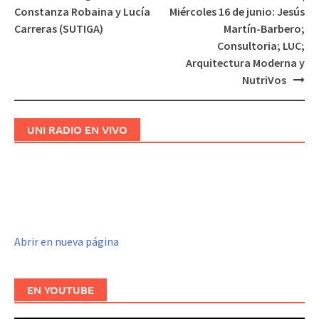
Navegación
Constanza Robaina y Lucía
Miércoles 16 de junio: Jesús
de
Carreras (SUTIGA)
Martín-Barbero;
entradas
Consultoria; LUC;
Arquitectura Moderna y
NutriVos
UNI RADIO EN VIVO
Abrir en nueva página
EN YOUTUBE