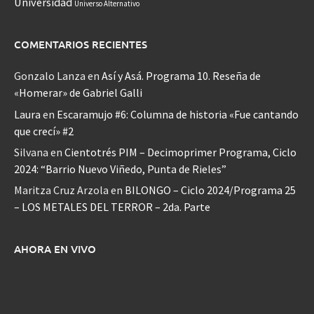
Universidad
Universo Alternativo
COMENTARIOS RECIENTES
Gonzalo Lanza
en
Así y Asá. Programa 10. Reseña de
«Homerar» de Gabriel Galli
Laura
en
Escaramujo #6: Columna de historia «Fue cantando
que crecí» #2
Silvana
en
Cientotrés PIM – Decimoprimer Programa, Ciclo
2024: “Barrio Nuevo Viñedo, Punta de Rieles”
Maritza Cruz Arzola
en
BILONGO – Ciclo 2024/Programa 25
– LOS METALES DEL TERROR – 2da. Parte
AHORA EN VIVO