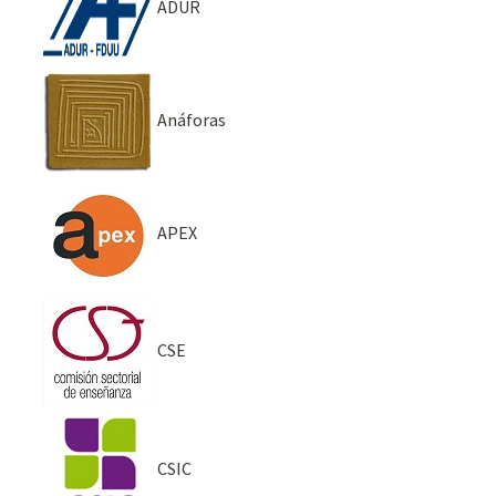
ADUR
Anáforas
APEX
CSE
CSIC