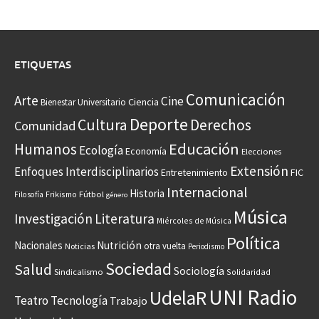
ETIQUETAS
Comunicación
Arte
Cine
Ciencia
Bienestar Universitario
Deporte
Cultura
Derechos
Comunidad
Educación
Humanos
Ecología
Economía
Elecciones
Extensión
Enfoques Interdisciplinarios
Entretenimiento
FIC
Internacional
Historia
Frikismo
Fútbol
Filosofía
género
Música
Investigación
Literatura
Miércoles de Música
Política
Nacionales
Nutrición
otra vuelta
Noticias
Periodismo
Sociedad
Salud
Sociología
Sindicalismo
Solidaridad
UNI Radio
UdelaR
Teatro
Tecnología
Trabajo