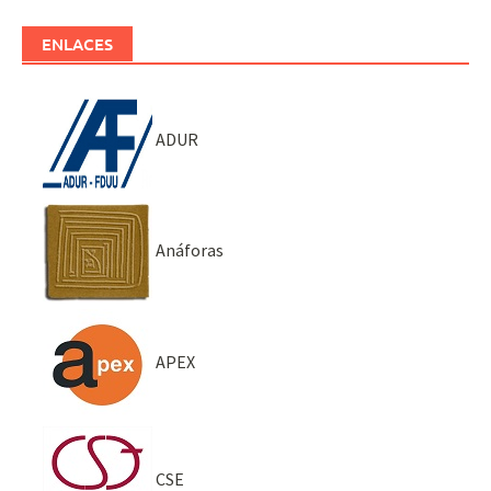
ENLACES
ADUR
Anáforas
APEX
CSE