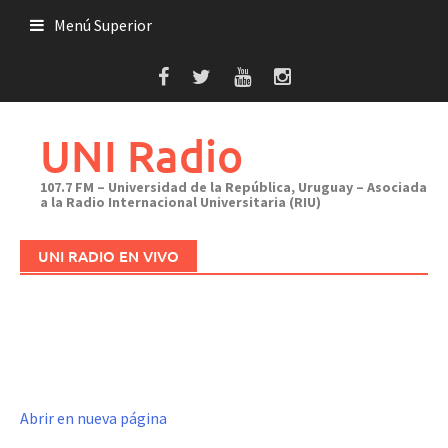
Saltar
Menú Superior
al
contenido
UNI Radio
107.7 FM – Universidad de la República, Uruguay – Asociada
a la Radio Internacional Universitaria (RIU)
UNI RADIO EN VIVO
Abrir en nueva página