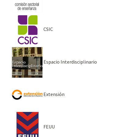
CSIC
Espacio Interdisciplinario
Extensión
FEUU