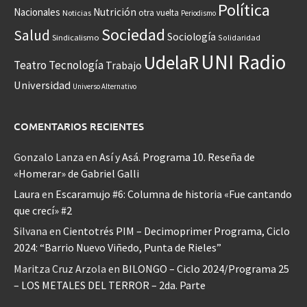
Política
Nacionales
Nutrición
otra vuelta
Noticias
Periodismo
Sociedad
Salud
Sociología
Sindicalismo
Solidaridad
UNI Radio
UdelaR
Teatro
Tecnología
Trabajo
Universidad
Universo Alternativo
COMENTARIOS RECIENTES
Gonzalo Lanza
en
Así y Asá. Programa 10. Reseña de
«Homerar» de Gabriel Galli
Laura
en
Escaramujo #6: Columna de historia «Fue cantando
que crecí» #2
Silvana
en
Cientotrés PIM – Decimoprimer Programa, Ciclo
2024: “Barrio Nuevo Viñedo, Punta de Rieles”
Maritza Cruz Arzola
en
BILONGO – Ciclo 2024/Programa 25
– LOS METALES DEL TERROR – 2da. Parte