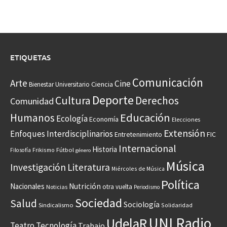
ETIQUETAS
Comunicación
Arte
Cine
Ciencia
Bienestar Universitario
Deporte
Cultura
Derechos
Comunidad
Educación
Humanos
Ecología
Economía
Elecciones
Extensión
Enfoques Interdisciplinarios
Entretenimiento
FIC
Internacional
Historia
Frikismo
Fútbol
Filosofía
género
Música
Investigación
Literatura
Miércoles de Música
Política
Nacionales
Nutrición
otra vuelta
Noticias
Periodismo
Sociedad
Salud
Sociología
Sindicalismo
Solidaridad
UNI Radio
UdelaR
Teatro
Tecnología
Trabajo