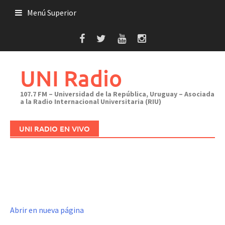
Saltar
Menú Superior
al
contenido
UNI Radio
107.7 FM – Universidad de la República, Uruguay – Asociada
a la Radio Internacional Universitaria (RIU)
UNI RADIO EN VIVO
Abrir en nueva página