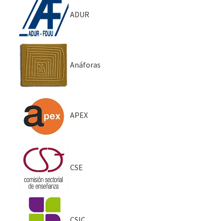
ADUR
Anáforas
APEX
CSE
CSIC