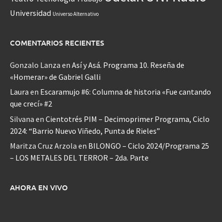
Universidad
Universo Alternativo
COMENTARIOS RECIENTES
Gonzalo Lanza
en
Así y Asá. Programa 10. Reseña de
«Homerar» de Gabriel Galli
Laura
en
Escaramujo #6: Columna de historia «Fue cantando
que crecí» #2
Silvana
en
Cientotrés PIM – Decimoprimer Programa, Ciclo
2024: “Barrio Nuevo Viñedo, Punta de Rieles”
Maritza Cruz Arzola
en
BILONGO – Ciclo 2024/Programa 25
– LOS METALES DEL TERROR – 2da. Parte
AHORA EN VIVO