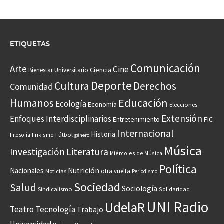
ETIQUETAS
Comunicación
Arte
Cine
Ciencia
Bienestar Universitario
Deporte
Cultura
Derechos
Comunidad
Educación
Humanos
Ecología
Economía
Elecciones
Extensión
Enfoques Interdisciplinarios
Entretenimiento
FIC
Internacional
Historia
Frikismo
Fútbol
Filosofía
género
Música
Investigación
Literatura
Miércoles de Música
Política
Nacionales
Nutrición
otra vuelta
Noticias
Periodismo
Sociedad
Salud
Sociología
Sindicalismo
Solidaridad
UNI Radio
UdelaR
Teatro
Tecnología
Trabajo
Universidad