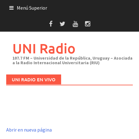
Saltar
Menú Superior
al
contenido
UNI Radio
107.7 FM – Universidad de la República, Uruguay – Asociada
a la Radio Internacional Universitaria (RIU)
UNI RADIO EN VIVO
Abrir en nueva página