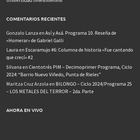
Universo Alternativo
COMENTARIOS RECIENTES
Gonzalo Lanza
en
Así y Asá. Programa 10. Reseña de
«Homerar» de Gabriel Galli
Laura
en
Escaramujo #6: Columna de historia «Fue cantando
que crecí» #2
Silvana
en
Cientotrés PIM – Decimoprimer Programa, Ciclo
2024: “Barrio Nuevo Viñedo, Punta de Rieles”
Maritza Cruz Arzola
en
BILONGO – Ciclo 2024/Programa 25
– LOS METALES DEL TERROR – 2da. Parte
AHORA EN VIVO