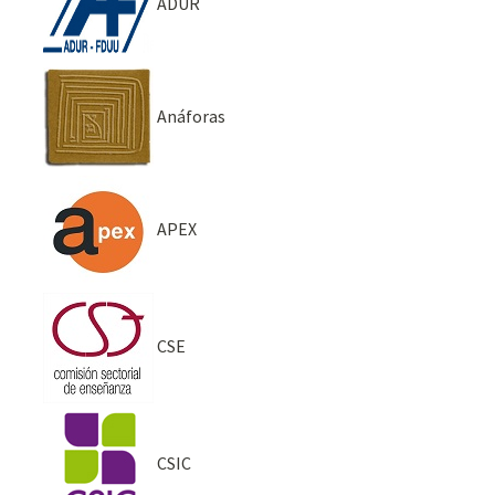
ADUR
Anáforas
APEX
CSE
CSIC