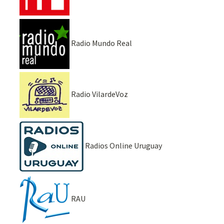
Radio Mundo Real
Radio VilardeVoz
Radios Online Uruguay
RAU